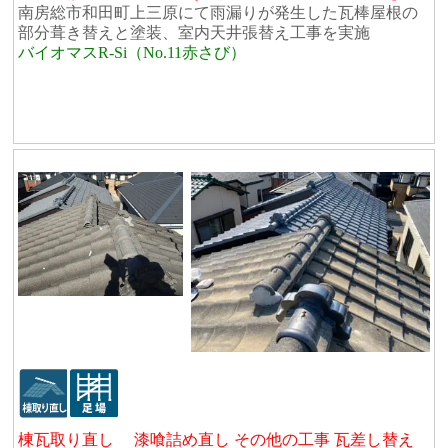
南房総市和田町上三原にて雨漏りが発生した瓦棒屋根の
部分葺き替えと塗装、室内天井張替え工事を実施
バイオマスR-Si（No.11赤さび）
棟瓦取り直し 漆喰詰め直し その他の工事 瓦差し替え