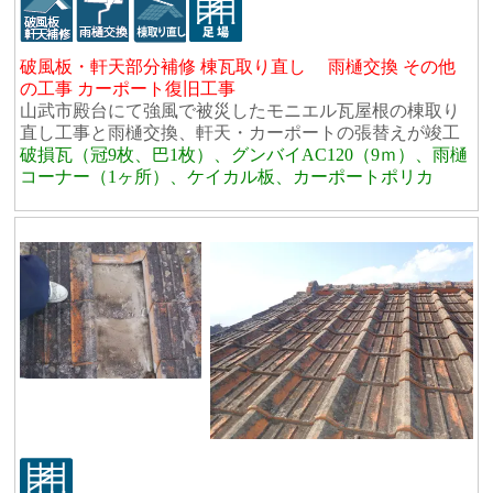
破風板・軒天部分補修 棟瓦取り直し 雨樋交換 その他
の工事 カーポート復旧工事
山武市殿台にて強風で被災したモニエル瓦屋根の棟取り
直し工事と雨樋交換、軒天・カーポートの張替えが竣工
破損瓦（冠9枚、巴1枚）、グンバイAC120（9ｍ）、雨樋
コーナー（1ヶ所）、ケイカル板、カーポートポリカ