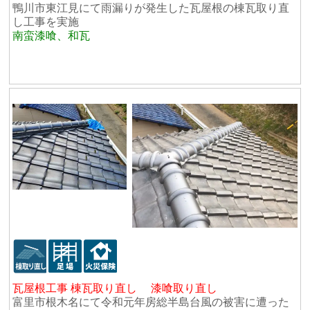
鴨川市東江見にて雨漏りが発生した瓦屋根の棟瓦取り直
し工事を実施
南蛮漆喰、和瓦
瓦屋根工事 棟瓦取り直し 漆喰取り直し
富里市根木名にて令和元年房総半島台風の被害に遭った