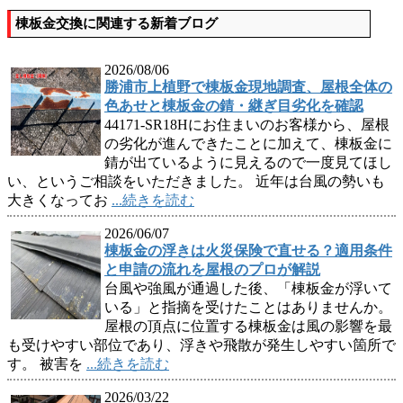
棟板金交換に関連する新着ブログ
2026/08/06
勝浦市上植野で棟板金現地調査、屋根全体の
色あせと棟板金の錆・継ぎ目劣化を確認
44171-SR18Hにお住まいのお客様から、屋根
の劣化が進んできたことに加えて、棟板金に
錆が出ているように見えるので一度見てほし
い、というご相談をいただきました。 近年は台風の勢いも
大きくなってお
...続きを読む
2026/06/07
棟板金の浮きは火災保険で直せる？適用条件
と申請の流れを屋根のプロが解説
台風や強風が通過した後、「棟板金が浮いて
いる」と指摘を受けたことはありませんか。
屋根の頂点に位置する棟板金は風の影響を最
も受けやすい部位であり、浮きや飛散が発生しやすい箇所で
す。 被害を
...続きを読む
2026/03/22