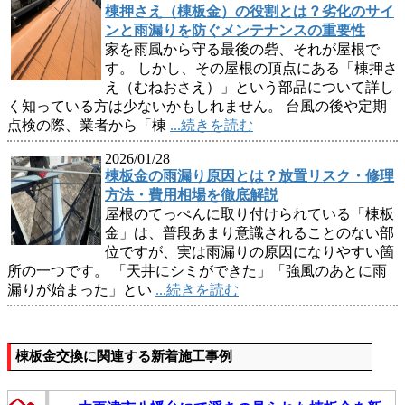
棟押さえ（棟板金）の役割とは？劣化のサイ
ンと雨漏りを防ぐメンテナンスの重要性
家を雨風から守る最後の砦、それが屋根で
す。 しかし、その屋根の頂点にある「棟押さ
え（むねおさえ）」という部品について詳し
く知っている方は少ないかもしれません。 台風の後や定期
点検の際、業者から「棟
...続きを読む
2026/01/28
棟板金の雨漏り原因とは？放置リスク・修理
方法・費用相場を徹底解説
屋根のてっぺんに取り付けられている「棟板
金」は、普段あまり意識されることのない部
位ですが、実は雨漏りの原因になりやすい箇
所の一つです。 「天井にシミができた」「強風のあとに雨
漏りが始まった」とい
...続きを読む
棟板金交換に関連する新着施工事例