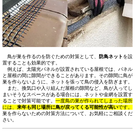
鳥が巣を作るのを防ぐための対策として、
防鳥ネット
を設
置することも効果的です。
例えば、太陽光パネルが設置されている屋根では、パネル
と屋根の間に隙間ができることがあります。その隙間に鳥が
巣を作らないように、ネットを張って鳥の侵入を防ぎます。
また、換気口や入り組んだ屋根の隙間など、鳥が入ってし
まいそうなスペースがある場合には、ネットや金網を設置す
ることで対策可能です。
一度鳥の巣が作られてしまった場所
には、
来年も同じ場所に鳥が戻ってくる可能性が高い
です。
巣を作らないための対策方法について、お気軽にご相談くだ
さい。