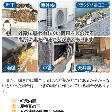
また、鳴き声は聞こえるけれど巣がどこにあるか分からな
いといった場合は、つぎの場所に作られている場合がありま
す。
①
：軒天内部
②
：屋根瓦の下
③
：瓦の漆喰が剥離した部分