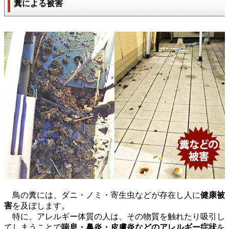
糞による被害
鳥の糞には、ダニ・ノミ・寄生虫などが存在し人に
健康被
害
を及ぼします。
特に、アレルギー体質の人は、その物質を触れたり吸引し
てしまうことで
喘息・鼻炎・皮膚炎などのアレルギー症状
を