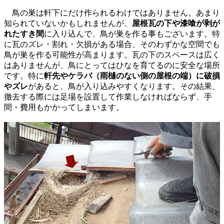
鳥の巣は軒下にだけ作られるわけではありません。あまり
知られていないかもしれませんが、
屋根瓦の下や漆喰が剥が
れたすき間
に入り込んで、鳥が巣を作る事もございます。特
に瓦のズレ・割れ・欠損がある場合、そのわずかな空間でも
鳥が巣を作る可能性が高まります。瓦の下のスペースは広く
はありませんが、鳥にとってはひなを育てるのに安全な場所
です。特に
軒先やケラバ（雨樋のない側の屋根の端）に破損
やズレ
があると、鳥が入り込みやすくなります。その結果、
撤去する際には足場を設置して作業しなければならず、手
間・費用もかかってしまいます。