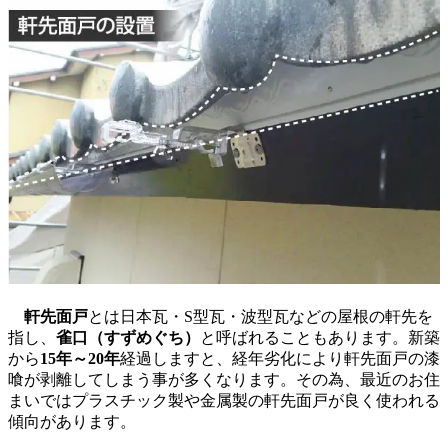
軒先面戸
とは日本瓦・S型瓦・波型瓦などの屋根の軒先を
指し、
雀口（すずめぐち）
と呼ばれることもあります。新築
から
15年～20年
経過しますと、経年劣化により軒先面戸の漆
喰が剥離してしまう事が多くなります。その為、最近のお住
まいではプラスチック製や金属製の軒先面戸が良く使われる
傾向があります。