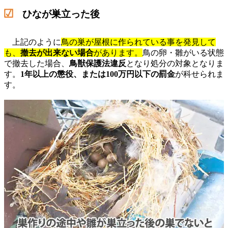
ひなが巣立った後
上記のように
鳥の巣が屋根に作られている事を発見して
も、
撤去が出来ない場合
があります。
鳥の卵・雛がいる状態
で撤去した場合、
鳥獣保護法違反
となり処分の対象となりま
す。
1年以上の懲役、または100万円以下の罰金
が科せられま
す。