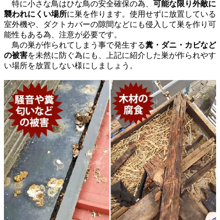
特に小さな鳥はひな鳥の安全確保の為、
可能な限り外敵に
襲われにくい場所
に巣を作ります。使用せずに放置している
室外機や、ダクトカバーの隙間などにも侵入して巣を作り可
能性もある為、注意が必要です。
鳥の巣が作られてしまう事で発生する
糞・ダニ・カビなど
の被害
を未然に防ぐ為にも、上記に紹介した巣が作られやす
い場所を放置しない様にしましょう。