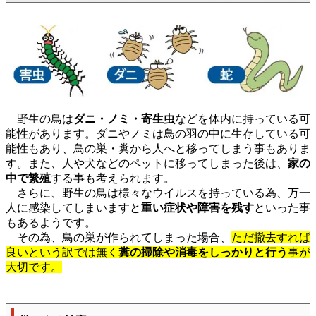
野生の鳥は
ダニ・ノミ・寄生虫
などを体内に持っている可
能性があります。ダニやノミは鳥の羽の中に生存している可
能性もあり、鳥の巣・糞から人へと移ってしまう事もありま
す。また、人や犬などのペットに移ってしまった後は、
家の
中で繁殖
する事も考えられます。
さらに、野生の鳥は様々なウイルスを持っている為、万一
人に感染してしまいますと
重い症状や障害を残す
といった事
もあるようです。
その為、鳥の巣が作られてしまった場合、
ただ撤去すれば
良いという訳では無く
糞の掃除や消毒をしっかりと行う
事が
大切です。