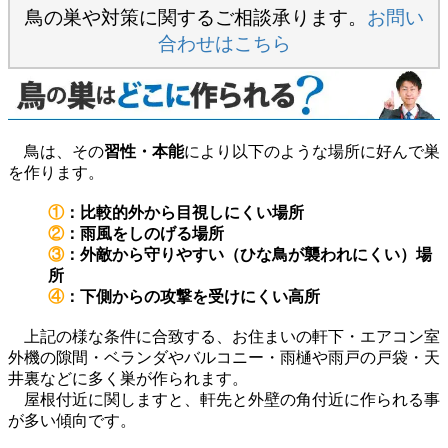
鳥の巣や対策に関するご相談承ります。
お問い
合わせはこちら
鳥は、その
習性・本能
により以下のような場所に好んで巣
を作ります。
①
：比較的外から目視しにくい場所
②
：雨風をしのげる場所
③
：外敵から守りやすい（ひな鳥が襲われにくい）場
所
④
：下側からの攻撃を受けにくい高所
上記の様な条件に合致する、お住まいの軒下・エアコン室
外機の隙間・ベランダやバルコニー・雨樋や雨戸の戸袋・天
井裏などに多く巣が作られます。
屋根付近に関しますと、軒先と外壁の角付近に作られる事
が多い傾向です。