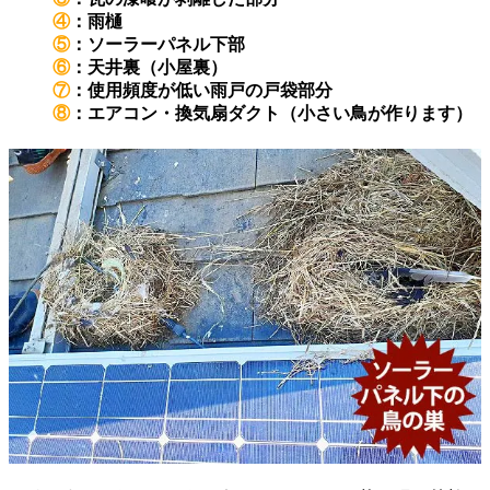
④
：雨樋
⑤
：ソーラーパネル下部
⑥
：天井裏（小屋裏）
⑦
：使用頻度が低い雨戸の戸袋部分
⑧
：エアコン・換気扇ダクト（小さい鳥が作ります）