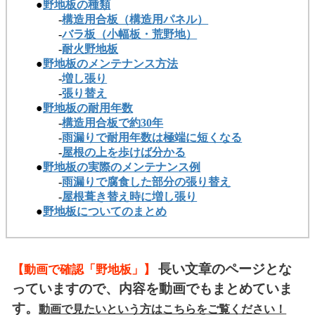
●
野地板の種類
-
構造用合板（構造用パネル）
-
バラ板（小幅板・荒野地）
-
耐火野地板
●
野地板のメンテナンス方法
-
増し張り
-
張り替え
●
野地板の耐用年数
-
構造用合板で約30年
-
雨漏りで耐用年数は極端に短くなる
-
屋根の上を歩けば分かる
●
野地板の実際のメンテナンス例
-
雨漏りで腐食した部分の張り替え
-
屋根葺き替え時に増し張り
●
野地板についてのまとめ
長い文章のページとな
【動画で確認「野地板」】
っていますので、内容を動画でもまとめていま
す。
動画で見たいという方はこちらをご覧ください！