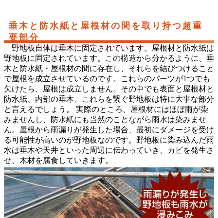
垂木と防水紙と屋根材の間を取り持つ超重
要部分
野地板自体は垂木に固定されています。屋根材と防水紙は
野地板に固定されています。この構造から分かるように、垂
木と防水紙・屋根材の間に存在し、それらを結びつけること
で屋根を成立させているのです。これらのパーツが1つでも
欠けたら、屋根は成立しません。その中でも表面と屋根材と
防水紙、内部の垂木、これらを繋ぐ野地板は特に大事な部分
と言えるでしょう。 実際のところ、屋根材にはほぼ雨が染
みませんし、防水紙にも当然のことながら雨水は染みませ
ん。屋根から雨漏りが発生した場合、最初にダメージを受け
る可能性が高いのが野地板なのです。野地板に染み込んだ雨
水は垂木や天井といった周辺に伝わっていき、カビを発生さ
せ、木材を腐食していきます。