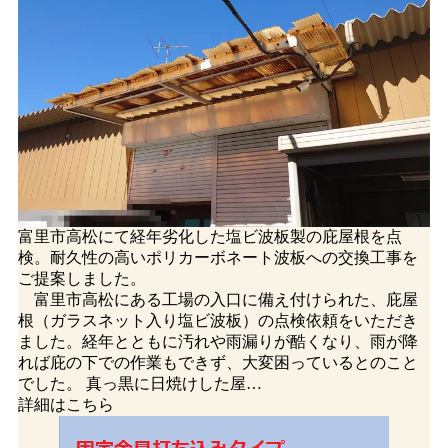
富里市高松にて経年劣化した塩ビ波板製の庇屋根を点
検。耐久性の高いポリカーボネート波板への交換工事を
ご提案しました。
富里市高松にある工場の入口に備え付けられた、庇屋
根（ガラスネット入り塩ビ波板）の点検依頼をいただき
ました。経年とともに汚れや雨漏りが酷くなり、雨が降
れば庇の下での作業もできず、大変困っているとのこと
でした。 真っ黒に日焼けした屋…
詳細はこちら