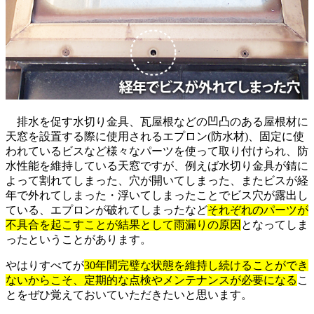
排水を促す水切り金具、瓦屋根などの凹凸のある屋根材に
天窓を設置する際に使用されるエプロン(防水材)、固定に使
われているビスなど様々なパーツを使って取り付けられ、防
水性能を維持している天窓ですが、例えば水切り金具が錆に
よって割れてしまった、穴が開いてしまった、またビスが経
年で外れてしまった・浮いてしまったことでビス穴が露出し
ている、エプロンが破れてしまったなど
それぞれのパーツが
不具合を起こすことが結果として雨漏りの原因
となってしま
ったということがあります。
やはりすべてが
30年間完璧な状態を維持し続けることができ
ないからこそ、定期的な点検やメンテナンスが必要になる
こ
とをぜひ覚えておいていただきたいと思います。