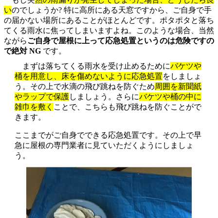
い
のでしょうか? 特に高所にある天窓ですから、ご自身で手
の届かない場所にあることがほとんどです。ポタポタと落ち
てくる雨水に焦ってしまいますよね。このような場合、当然
ながら
ご自身で屋根に上って応急処置というのは危険ですの
で絶対 NG
です。
まずは落ちてくる雨水を受け止めるために
バケツや
桶を用意し、床を傷めないように応急処置
をしましょ
う。その上で水滴の飛び跳ねを防ぐため
周囲を新聞紙
やラップで保護
しましょう。さらに
バケツや桶の中に
雑巾を敷く
ことで、こちらも飛び跳ねを防ぐことがで
きます。
ここまでがご自身でできる応急処置です。その上で早
急に屋根の専門業者に見ていただくようにしましょ
う。