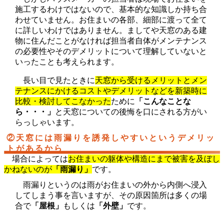
施工するわけではないので、基本的な知識しか持ち合
わせていません。お住まいの各部、細部に渡って全て
に詳しいわけではありません。ましてや天窓のある建
物に住んだことがなければ担当者自体がメンテナンス
の必要性やそのデメリットについて理解していないと
いったことも考えられます。
長い目で見たときに
天窓から受けるメリットとメン
テナンスにかけるコストやデメリットなどを新築時に
比較・検討してこなかった
ために
「こんなことな
ら・・・」
と天窓についての後悔を口にされる方がい
らっしゃいます。
②天窓には雨漏りを誘発しやすいというデメリッ
トがあるから
場合によっては
お住まいの躯体や構造にまで被害を及ぼし
かねないのが
「雨漏り」
です。
雨漏りというのは雨がお住まいの外から内側へ浸入
してしまう事を言いますが、その原因箇所は多くの場
合で
「屋根」
もしくは
「外壁」
です。