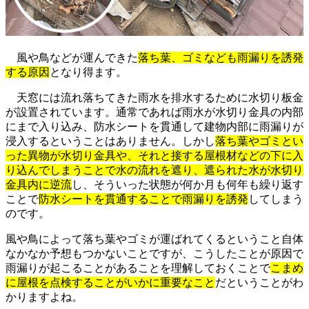
風や鳥などが運んできた
落ち葉、ゴミなども雨漏りを誘発
する原因
となり得ます。
天窓には流れ落ちてきた雨水を排水するために水切り板金
が設置されています。通常であれば雨水が水切り金具の内部
にまで入り込み、防水シートを貫通して建物内部に雨漏りが
浸入するということはありません。しかし
落ち葉やゴミとい
った異物が水切り金具や、それと接する屋根材などの下に入
り込んでしまうことで水の流れを遮り、遮られた水が水切り
金具内に逆流
し、そういった状態が何か月も何年も繰り返す
ことで
防水シートを貫通することで雨漏りを誘発
してしまう
のです。
風や鳥によって落ち葉やゴミが運ばれてくるということ自体
なかなか予想もつかないことですが、こうしたことが原因で
雨漏りが起こることがあることを理解しておくことで
こまめ
に屋根を点検することがいかに重要なこと
だということがわ
かりますよね。