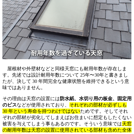
屋根材や外壁材などと同様天窓にも耐用年数が存在しま
す。先述では設計耐用年数について 25年〜30年と書きまし
たが、決して 30 年間完全な健康状態を維持できるという意
味ではありません。
その理由は天窓の設置には
防水紙、水切り用の板金、固定用
のビス
などが使用されており、
それぞれの部材が必ずしも
30 年という寿命を持つわけではない
ためです。そしてそれ
ぞれの部材が劣化してしまえばお住まいに想定もしたくない
被害を与えてしまう事もあるのです。そういう意味では
天窓
の耐用年数は天窓の設置に使用されている部材も含めた全体