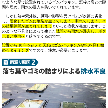
むような形で設置されているゴムパッキン。窓枠と窓との隙
間を埋め、雨水の浸入を防いでくれています。
しかし熱や紫外線、風雨の影響を受けゴムが次第に劣化
し、
硬化したゴムに亀裂が生じてしまう、割れてしまう、そ
の結果隙間が生まれてしまう
といった症状が発生します。こ
のような不具合によって生じた
隙間から雨水が浸入し、ポタ
ポタと室内へ
と落ちてくるのです。
設置から 10 年を超えた天窓はゴムパッキンが劣化を見せ始
めるタイミング
ですので、注意が必要と言えます。