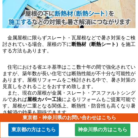
金属屋根に限らずスレート・瓦屋根などで暑さ対策をご検
討されている場合、屋根の下に
断熱材（断熱シート）
を施工
する方法もあります。
住宅における省エネ基準はここ数十年の間で強化されてい
ますが、築年数が長い住宅では断熱性能が不十分な可能性が
あります。屋根リフォームをご検討される中で、暑さ対策の
見直しをされることをおすすめ致します。
また、現在の屋根が金属・スレート・アスファルトシング
ルであれば
屋根カバー工法
によるリフォームもご提案可能で
す。屋根が二重となる関係上、断熱性・防音性も高くなり暑
さ解消の効果も期待できます。
東京都・神奈川県のお問い合わせはこちら
※屋根の劣化状況によっては屋根カバー工法が施工不可の
東京都の方はこちら
神奈川県の方はこちら
場合がありますので、点検時にご確認させて頂きます。