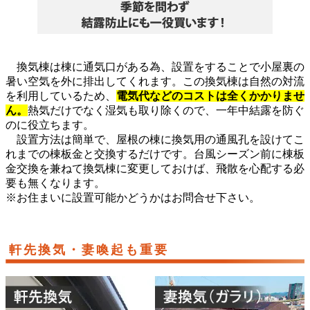
換気棟は棟に通気口がある為、設置をすることで小屋裏の
暑い空気を外に排出してくれます。この換気棟は自然の対流
を利用しているため、
電気代などのコストは全くかかりませ
ん。
熱気だけでなく湿気も取り除くので、一年中結露を防ぐ
のに役立ちます。
設置方法は簡単で、屋根の棟に換気用の通風孔を設けてこ
れまでの棟板金と交換するだけです。台風シーズン前に棟板
金交換を兼ねて換気棟に変更しておけば、飛散を心配する必
要も無くなります。
※お住まいに設置可能かどうかはお問合せ下さい。
軒先換気・妻喚起も重要