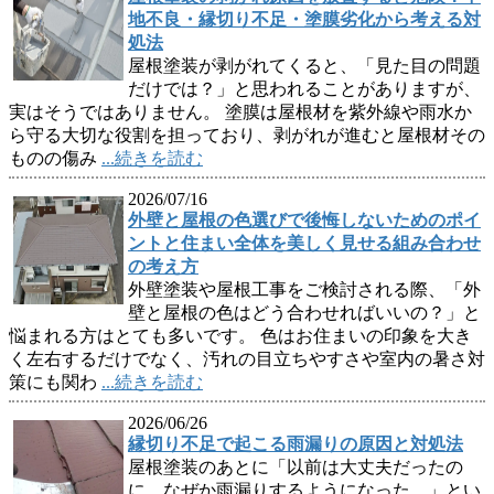
地不良・縁切り不足・塗膜劣化から考える対
処法
屋根塗装が剥がれてくると、「見た目の問題
だけでは？」と思われることがありますが、
実はそうではありません。 塗膜は屋根材を紫外線や雨水か
ら守る大切な役割を担っており、剥がれが進むと屋根材その
ものの傷み
...続きを読む
2026/07/16
外壁と屋根の色選びで後悔しないためのポイ
ントと住まい全体を美しく見せる組み合わせ
の考え方
外壁塗装や屋根工事をご検討される際、「外
壁と屋根の色はどう合わせればいいの？」と
悩まれる方はとても多いです。 色はお住まいの印象を大き
く左右するだけでなく、汚れの目立ちやすさや室内の暑さ対
策にも関わ
...続きを読む
2026/06/26
縁切り不足で起こる雨漏りの原因と対処法
屋根塗装のあとに「以前は大丈夫だったの
に、なぜか雨漏りするようになった…」とい