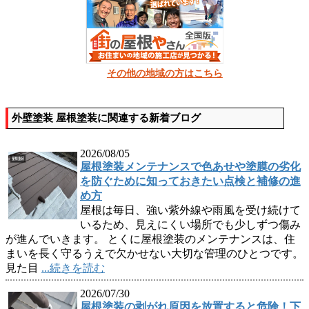
その他の地域の方はこちら
外壁塗装 屋根塗装に関連する新着ブログ
2026/08/05
屋根塗装メンテナンスで色あせや塗膜の劣化
を防ぐために知っておきたい点検と補修の進
め方
屋根は毎日、強い紫外線や雨風を受け続けて
いるため、見えにくい場所でも少しずつ傷み
が進んでいきます。 とくに屋根塗装のメンテナンスは、住
まいを長く守るうえで欠かせない大切な管理のひとつです。
見た目
...続きを読む
2026/07/30
屋根塗装の剥がれ原因を放置すると危険！下