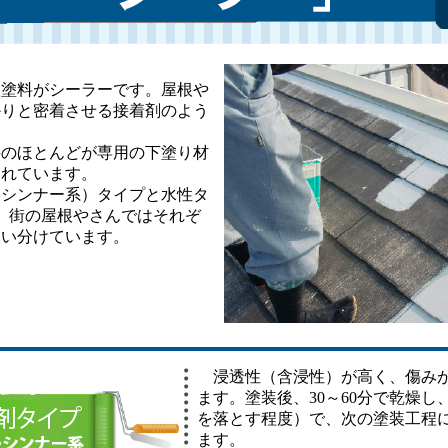
塗料がシーラーです。屋根や
かりと密着させる接着剤のよう
のほとんどが専用の下塗り材
されています。
シンナー系）タイプと水性タ
、街の屋根やさんではそれぞ
使い分けています。
浸透性（含浸性）が高く、傷みが
ます。塗装後、
30～60分
で乾燥し
を落とす程度）で、次の塗装工程
ます。