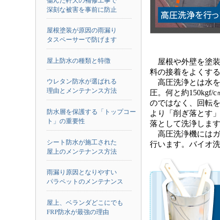
傷んだ軒天の補修工事で
深刻な被害を事前に防止
屋根塗装が原因の雨漏り
タスペーサーで防げます
屋上防水の種類と特徴
屋根や外壁を塗装
料の接着をよくす
ウレタン防水が選ばれる
高圧洗浄とは水を
理由とメンテナンス方法
圧。何と約150kg
のではなく、回転
防水層を保護する「トップコー
より「削ぎ落とす
ト」の重要性
落として洗浄しま
高圧洗浄機にはガ
シート防水が施工された
行います。バイオ
屋上のメンテナンス方法
雨漏り原因となりやすい
パラペットのメンテナンス
屋上、ベランダどこにでも
FRP防水が最強の理由