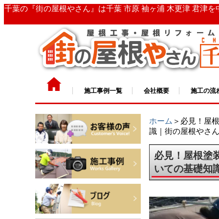
千葉の『街の屋根やさん』は千葉 市原 袖ヶ浦 木更津 君津
施工事例一覧
会社概要
施工の流
ホーム
＞必見！屋
識｜街の屋根やさ
必見！屋根塗
いての基礎知