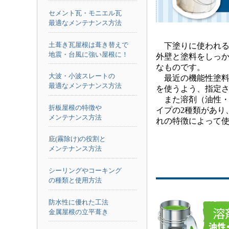
セメント瓦・モニエル瓦
最適なメンテナンス方法
土葺き瓦屋根は葺き替えで
下塗りに使われる
地震・台風に強い屋根に！
外壁と塗料をしっ
なものです。
大波・小波スレートの
最近の機能性塗料
最適なメンテナンス方法
を使うよう、指定
また溶剤（油性・
折板屋根の特徴や
イプの2種類があり
メンテナンス方法
れの特徴によって
庇(霧除け)の役割と
メンテナンス方法
シーリングやコーキング
の種類と使用方法
防水性に優れた工法
金属屋根の立平葺き