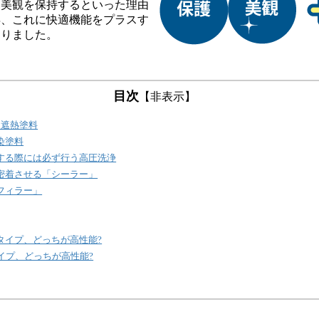
、美観を保持するといった理由
年、これに快適機能をプラスす
わりました。
目次
【非表示】
 遮熱塗料
染塗料
する際には必ず行う高圧洗浄
密着させる「シーラー」
フィラー」
タイプ、どっちが高性能?
イプ、どっちが高性能?