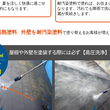
、夏を涼しく快適に過ごせ
耐汚染塗料で塗れば、お住ま
節約にもなります。
なります。汚れても降雨で洗
麗が長続きします。
遮熱塗料
外壁を耐汚染塗料
、
で塗り替えるお客様が増え