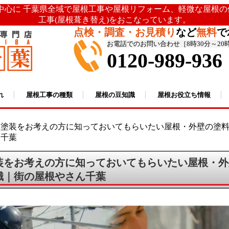
を中心に 千葉県全域で屋根工事や屋根リフォーム、軽微な屋根
工事(屋根葺き替え)をおこなっています。
点検・調査・お見積り
など
無料
で
お電話でのお問い合わせ［8時30分～20
0120-989-936
れ
屋根工事の種類
屋根の豆知識
屋根お役立ち情報
根塗装をお考えの方に知っておいてもらいたい屋根・外壁の塗
ん千葉
装をお考えの方に知っておいてもらいたい屋根・外
識｜街の屋根やさん千葉