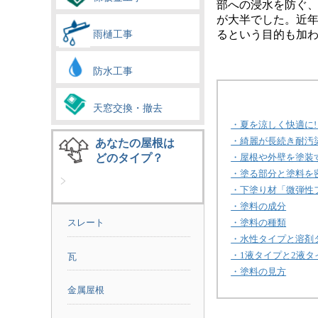
部への浸水を防ぐ
が大半でした。近
るという目的も加
雨樋工事
防水工事
天窓交換・撤去
・夏を涼しく快適に!
・綺麗が長続き耐汚
あなたの屋根は
どのタイプ？
・屋根や外壁を塗装
・塗る部分と塗料を
・下塗り材「微弾性
・塗料の成分
・塗料の種類
スレート
・水性タイプと溶剤
・1液タイプと2液タ
瓦
・塗料の見方
金属屋根