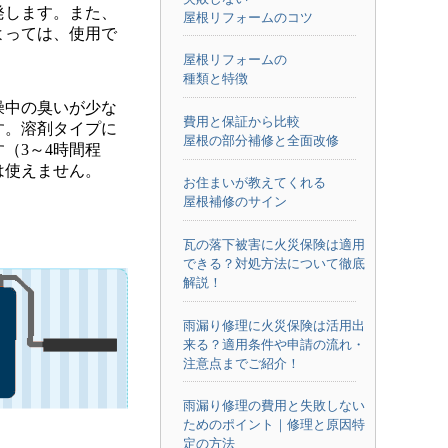
発します。また、
屋根リフォームのコツ
よっては、使用で
屋根リフォームの
種類と特徴
燥中の
臭いが少な
費用と保証から比較
す。溶剤タイプに
屋根の部分補修と全面改修
す
（3～4時間程
は使えません。
お住まいが教えてくれる
屋根補修のサイン
瓦の落下被害に火災保険は適用
できる？対処方法について徹底
解説！
雨漏り修理に火災保険は活用出
来る？適用条件や申請の流れ・
注意点までご紹介！
雨漏り修理の費用と失敗しない
ためのポイント｜修理と原因特
定の方法