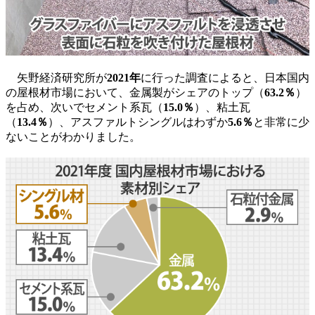
矢野経済研究所が
2021年
に行った調査によると、日本国内
の屋根材市場において、金属製がシェアのトップ（
63.2％
）
を占め、次いでセメント系瓦（
15.0％
）、粘土瓦
（
13.4％
）、アスファルトシングルはわずか
5.6％
と非常に少
ないことがわかりました。