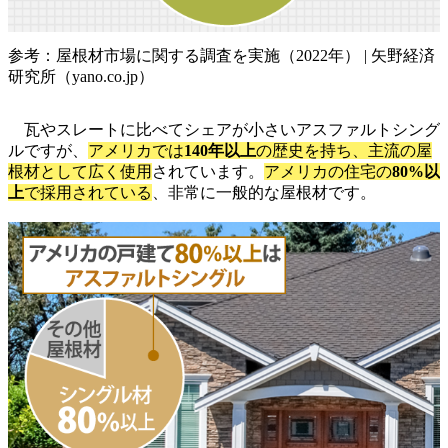
参考：屋根材市場に関する調査を実施（2022年） | 矢野経済
研究所（yano.co.jp）
瓦やスレートに比べてシェアが小さいアスファルトシング
ルですが、
アメリカでは
140年以上
の歴史を持ち、主流の屋
根材として広く使用
されています。
アメリカの住宅の
80%以
上
で採用されている
、非常に一般的な屋根材です。