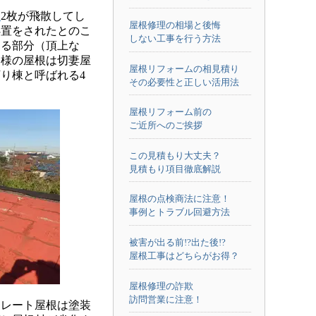
ト
2枚が飛散してし
屋根修理の相場と後悔
処置をされたとのこ
しない工事を行う方法
さる部分（頂上な
客様の屋根は切妻屋
屋根リフォームの相見積り
り棟と呼ばれる4
その必要性と正しい活用法
屋根リフォーム前の
ご近所へのご挨拶
この見積もり大丈夫？
見積もり項目徹底解説
屋根の点検商法に注意！
事例とトラブル回避方法
被害が出る前!?出た後!?
屋根工事はどちらがお得？
屋根修理の詐欺
訪問営業に注意！
レート屋根は塗装