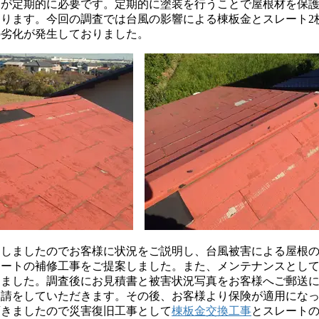
スが定期的に必要です。定期的に塗装を行うことで屋根材を保
ります。今回の調査では台風の影響による棟板金とスレート2
の劣化が発生しておりました。
しましたのでお客様に状況をご説明し、台風被害による屋根の
レートの補修工事をご提案しました。また、メンテナンスとし
きました。調査後にお見積書と被害状況写真をお客様へご郵送
申請をしていただきます。その後、お客様より保険が適用にな
頂きましたので災害復旧工事として
棟板金交換工事
とスレート