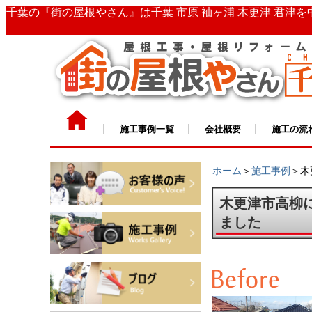
千葉の『街の屋根やさん』は千葉 市原 袖ヶ浦 木更津 君津
施工事例一覧
会社概要
施工の流
ホーム
＞
施工事例
＞木
木更津市高柳
ました