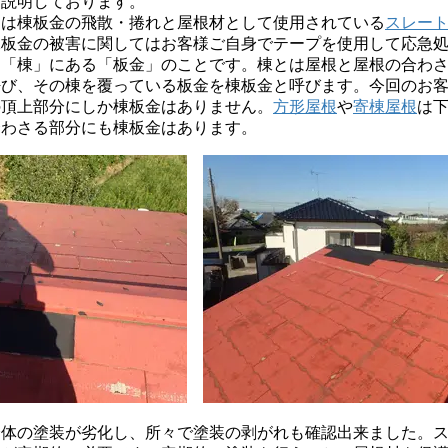
ご説明しております。
は棟板金の飛散・捲れと屋根材として使用されている
スレー
棟板金の被害に関してはお客様ご自身でテープを使用して応急
は「棟」にある「板金」のことです。棟とは屋根と屋根の合わ
呼び、その棟を覆っている板金を棟板金と呼びます。今回のお
の頂上部分にしか棟板金はありません。
方形屋根
や
寄棟屋根
は下
合わさる部分にも棟板金はあります。
体の塗装が劣化し、所々で塗装の剥がれも確認出来ました。ス