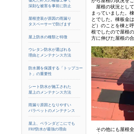
傷んだ軒天の補修工事で
がら屋根の状況を
深刻な被害を事前に防止
屋根の状況として
まっていました。
屋根塗装が原因の雨漏り
とでした。棟板金
タスペーサーで防げます
ど）のことを棟と
根でしたので屋根
屋上防水の種類と特徴
方に伸びた屋根の
ウレタン防水が選ばれる
理由とメンテナンス方法
防水層を保護する「トップコー
ト」の重要性
シート防水が施工された
屋上のメンテナンス方法
雨漏り原因となりやすい
パラペットのメンテナンス
屋上、ベランダどこにでも
FRP防水が最強の理由
その他にも屋根全