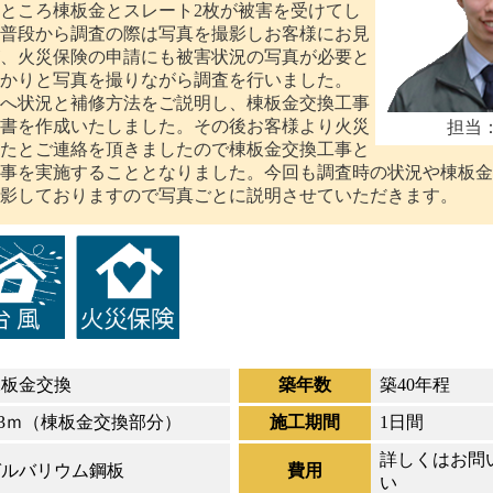
ところ棟板金とスレート2枚が被害を受けてし
普段から調査の際は写真を撮影しお客様にお見
、火災保険の申請にも被害状況の写真が必要と
かりと写真を撮りながら調査を行いました。
へ状況と補修方法をご説明し、棟板金交換工事
書を作成いたしました。その後お客様より火災
担当
たとご連絡を頂きましたので棟板金交換工事と
事を実施することとなりました。今回も調査時の状況や棟板金
影しておりますので写真ごとに説明させていただきます。
棟板金交換
築年数
築40年程
.3ｍ（棟板金交換部分）
施工期間
1日間
詳しくはお問
ガルバリウム鋼板
費用
い