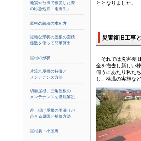
ととなりました。
地震や台風で被災した際
の応急処置「雨養生」
屋根の面積の求め方
災害復旧工事
複雑な形状の屋根の面積
係数を使って簡単算出
屋根の形状
それでは災害復旧
金を撤去し新しい
片流れ屋根の特徴と
伺うにあたり私た
メンテナンス方法
し、検温の実施な
切妻屋根、三角屋根の
メンテナンスを徹底解説
差し掛け屋根の雨漏りが
起きる原因と補修方法
屋根裏・小屋裏