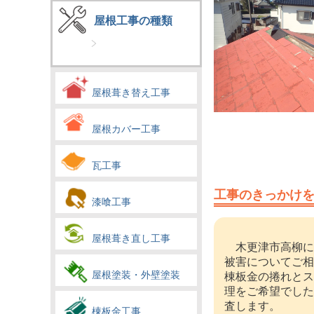
屋根工事の種類
屋根葺き替え工事
屋根カバー工事
瓦工事
工事のきっかけ
漆喰工事
屋根葺き直し工事
木更津市高柳にお
被害についてご相
屋根塗装・外壁塗装
棟板金の捲れとス
理をご希望でした
査します。
棟板金工事