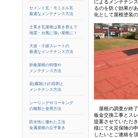
によるメンテナン
るのを防ぐ効果があ
セメント瓦・モニエル瓦
最適なメンテナンス方法
化として屋根塗装
土葺き瓦屋根は葺き替えで
地震・台風に強い屋根に！
大波・小波スレートの
最適なメンテナンス方法
折板屋根の特徴や
メンテナンス方法
庇(霧除け)の役割と
メンテナンス方法
シーリングやコーキング
屋根の調査が終了
の種類と使用方法
板金交換工事とス
提案させていただ
防水性に優れた工法
金属屋根の立平葺き
様にて火災保険の
したいとご連絡を