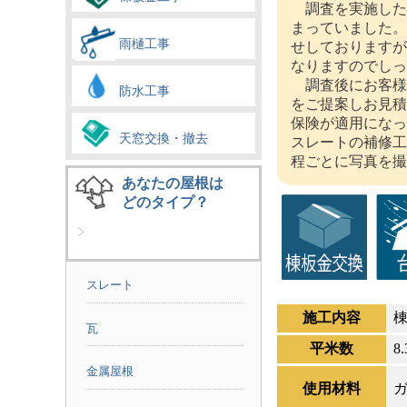
調査を実施した
まっていました。
雨樋工事
せしておりますが
なりますのでしっ
調査後にお客様
防水工事
をご提案しお見積
保険が適用になっ
天窓交換・撤去
スレートの補修工
程ごとに写真を撮
あなたの屋根は
どのタイプ？
スレート
施工内容
瓦
平米数
8
金属屋根
使用材料