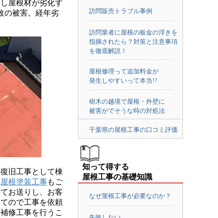
護し屋根材が劣化す
訪問販売トラブル事例
枚の被害。経年劣
訪問業者に屋根の板金の浮きを
指摘されたら？対策と注意事項
を徹底解説！
屋根修理って追加料金が
発生しやすいって本当!?
樹木の越境で屋根・外壁に
被害がでそうな時の対処法
千葉県の屋根工事の口コミ評価
知って得する
復旧工事として棟
屋根工事の基礎知識
て
屋根塗装工事
もご
にてお送りし、お客
なぜ屋根工事が必要なのか？
ってので工事を依頼
の補修工事を行うこ
失敗しない