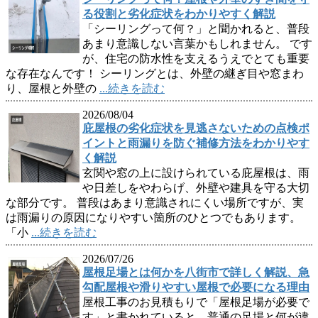
る役割と劣化症状をわかりやすく解説
「シーリングって何？」と聞かれると、普段
あまり意識しない言葉かもしれません。 です
が、住宅の防水性を支えるうえでとても重要
な存在なんです！ シーリングとは、外壁の継ぎ目や窓まわ
り、屋根と外壁の
...続きを読む
2026/08/04
庇屋根の劣化症状を見逃さないための点検ポ
イントと雨漏りを防ぐ補修方法をわかりやす
く解説
玄関や窓の上に設けられている庇屋根は、雨
や日差しをやわらげ、外壁や建具を守る大切
な部分です。 普段はあまり意識されにくい場所ですが、実
は雨漏りの原因になりやすい箇所のひとつでもあります。
「小
...続きを読む
2026/07/26
屋根足場とは何かを八街市で詳しく解説、急
勾配屋根や滑りやすい屋根で必要になる理由
屋根工事のお見積もりで「屋根足場が必要で
す」と書かれていると、普通の足場と何が違