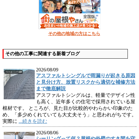
その他の地域の方はこちら
その他の工事に関連する新着ブログ
2026/08/09
アスファルトシングルで雨漏りが起きる原因
と見分け方、放置リスクから適切な補修方法
まで徹底解説
アスファルトシングルは、軽量でデザイン性
も高く、近年多くの住宅で採用されている屋
根材です。 ところが、見た目が比較的やわらかい印象のた
め、「多少めくれていても大丈夫そう」と思われがちです。
実際に
...続きを読む
2026/08/06
シーリングって何？屋根や外壁のすき間を守