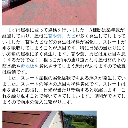
まずは屋根に登って点検を行いました。A様邸は築年数が
経過しており、屋根に
苔や藻、カビ
が多く発生してしまって
いました。苔やカビなどの発生は塗料が劣化し、スレートが
雨を吸収してしまうことが原因です。特に日光の当たりにく
い方角の屋根に多く発生します。苔や藻、カビは見た目を悪
くするだけでなく、根っこが雨の通り道となり屋根材の下の
防水紙や
野地板
を劣化させてしまう恐れがありますので放置
は厳禁です。
また、スレート屋根の劣化症状でもある浮きが発生してい
ました。スレートの浮きの原因も塗料劣化です。スレートは
雨を含むと膨張し、日光が当たり乾燥すると収縮します。こ
れを繰り返すことで浮いてきてしまいます。隙間ができてし
まうので雨水の侵入に繋がります。