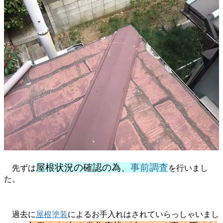
屋根状況の確認の為、
事前調査
先ずは
を行いまし
た。
過去に
屋根塗装
によるお手入れはされていらっしゃいまし