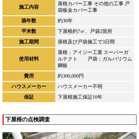
屋根カバー工事 その他の工事 戸
施工内容
袋板金カバー工事
築年数
約30年
平米数
下屋根約7㎡、戸袋2箇所
施工期間
屋根及び戸袋施工で3日間
屋根：アイジー工業 スーパーガ
使用材料
ルテクト 戸袋：ガルバリウム
鋼板
費用
約300,000円
ハウスメーカー
ハウスメーカー不明
保証
下屋根施工保証10年
下屋根の点検調査