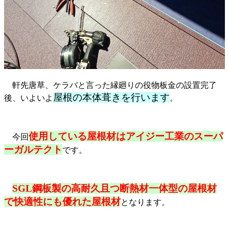
軒先唐草、ケラバと言った縁廻りの役物板金の設置完了
屋根の本体葺きを行います
後、いよいよ
。
使用している屋根材は
アイジー工業のスーパ
今回
ーガルテクト
です。
SGL鋼板製
の高耐久且つ断熱材一体型の屋根材
で快適性にも優れた屋根材
となります。