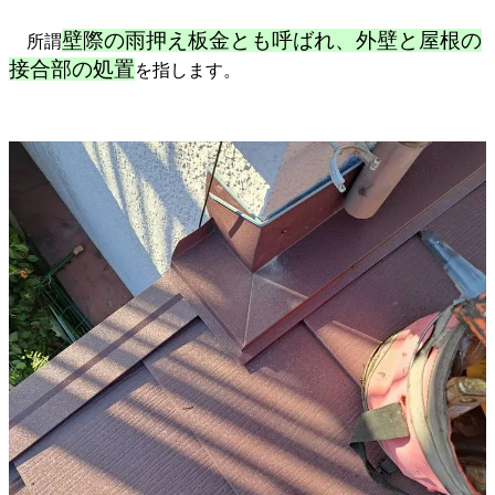
壁際の雨押え板金とも呼ばれ、外壁と屋根の
所謂
接合部の処置
を指します。