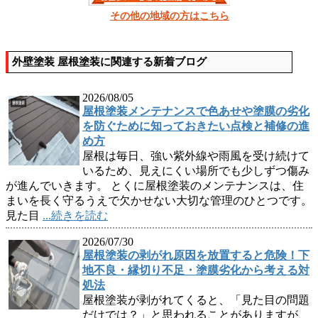
その他の地域の方はこちら
外壁塗装 屋根塗装に関連する新着ブログ
2026/08/05
屋根塗装メンテナンスで色あせや塗膜の劣化
を防ぐために知っておきたい点検と補修の進
め方
屋根は毎日、強い紫外線や雨風を受け続けて
いるため、見えにくい場所でも少しずつ傷み
が進んでいきます。 とくに屋根塗装のメンテナンスは、住
まいを長く守るうえで欠かせない大切な管理のひとつです。
見た目
...続きを読む
2026/07/30
屋根塗装の剥がれ原因を放置すると危険！下
地不良・縁切り不足・塗膜劣化から考える対
処法
屋根塗装が剥がれてくると、「見た目の問題
だけでは？」と思われることがありますが、