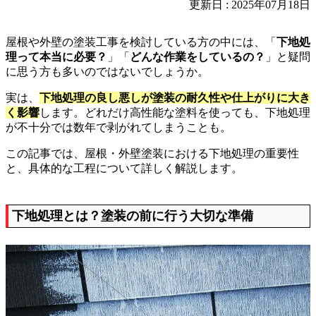
更新日 : 2025年07月18日
屋根や外壁の塗装工事を検討している方の中には、「
下地処
理って本当に必要？
」「
どんな作業をしているの？
」と疑問
に思う方も多いのではないでしょうか。
実は、
下地処理の良し悪しが塗装の耐久性や仕上がりに大き
く影響
します。どれだけ高性能な塗料を使っても、下地処理
が不十分では数年で剥がれてしまうことも。
この記事では、屋根・外壁塗装における下地処理の重要性
と、具体的な工程について詳しく解説します。
下地処理とは？塗装の前に行う大切な準備