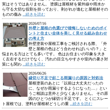
実はそうではありません。 塗膜は屋根材を紫外線や雨水か
ら守る大切な役割を担っており、剥がれが進むと屋根材その
ものの傷み
...続きを読む
2026/07/16
外壁と屋根の色選びで後悔しないためのポイ
ントと住まい全体を美しく見せる組み合わせ
の考え方
外壁塗装や屋根工事をご検討される際、「外
壁と屋根の色はどう合わせればいいの？」と
悩まれる方はとても多いです。 色はお住まいの印象を大き
く左右するだけでなく、汚れの目立ちやすさや室内の暑さ対
策にも関わ
...続きを読む
2026/06/26
縁切り不足で起こる雨漏りの原因と対処法
屋根塗装のあとに「以前は大丈夫だったの
に、なぜか雨漏りするようになった…」とい
うご相談は意外と少なくありません。 その原
因のひとつが縁切り不足です。 とくにスレー
ト屋根では、塗料が屋根材どうしの重
...続きを読む