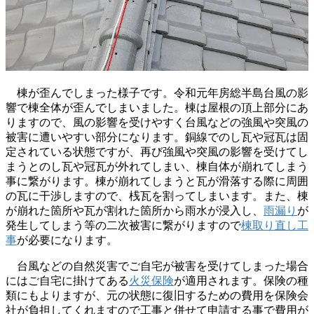
棟が歪んでしまった様子です。令和元年房総半島台風の影
響で棟全体が歪んでしまいました。棟は屋根の頂上部分にあ
りますので、風の影響を受けやすく台風などの強風や突風の
被害に遭いやすい部分になります。銅線でのし瓦や冠瓦は固
定されている状態ですが、再び強風や突風の影響を受けてし
まうとのし瓦や冠瓦が外れてしまい、棟自体が崩れてしまう
事に繋がります。棟が崩れてしまうと瓦が滑落する際に周囲
の瓦に干渉しますので、桟瓦を割ってしまいます。また、棟
が崩れた箇所や瓦が割れた箇所から雨水が浸入し、
雨漏り
が
発生してしまう等の二次被害に繋がりますので
棟取り直し工
事
が必要になります。
台風などの自然災害でご自宅が被害を受けてしまった場合
にはご自宅に掛けてある
火災保険
が適用されます。保険の種
類にもよりますが、元の状態に復旧するための費用を保険会
社が負担してくれますので工事と併せて申請する事で費用が