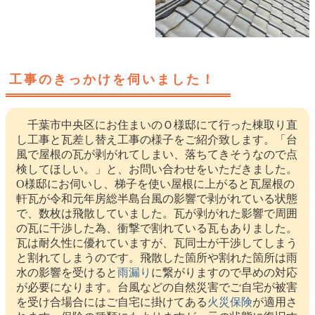
工事のきっかけを伺いました！
千葉市中央区にお住まいのＯ様邸にて行った棟取り直
し工事と瓦差し替え工事の様子をご紹介致します。「台
風で屋根の瓦が剥がれてしまい、落ちてきそうなので点
検してほしい。」と、お問い合わせをいただきました。
O様邸にお伺いし、梯子を使い屋根に上がると瓦屋根の
軒瓦が令和元年房総半島台風の影響で剥がれている状態
で、数枚は飛散していました。瓦が剥がれた影響で周囲
の瓦に干渉した為、衝撃で割れている瓦もありました。
瓦は耐久性に優れていますが、瓦同士が干渉してしまう
と割れてしまうのです。飛散した箇所や割れた箇所は雨
水の影響を受けると
雨漏り
に繋がりますので早めの対応
が必要になります。台風などの自然災害でご自宅が被害
を受け合場合にはご自宅に掛けてある
火災保険
が適用さ