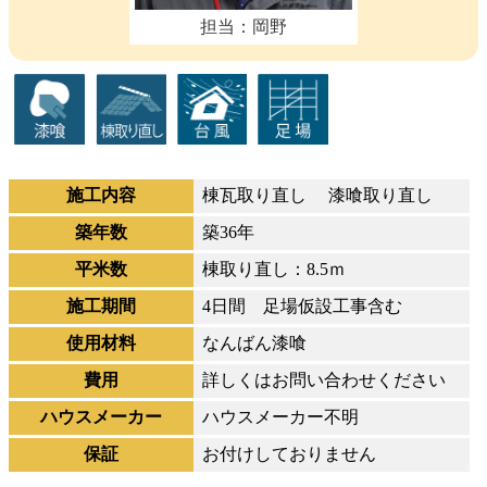
担当：岡野
施工内容
棟瓦取り直し 漆喰取り直し
築年数
築36年
平米数
棟取り直し：8.5ｍ
施工期間
4日間 足場仮設工事含む
使用材料
なんばん漆喰
費用
詳しくはお問い合わせください
ハウスメーカー
ハウスメーカー不明
保証
お付けしておりません