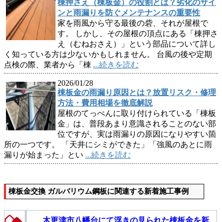
棟押さえ（棟板金）の役割とは？劣化のサイ
ンと雨漏りを防ぐメンテナンスの重要性
家を雨風から守る最後の砦、それが屋根で
す。 しかし、その屋根の頂点にある「棟押さ
え（むねおさえ）」という部品について詳し
く知っている方は少ないかもしれません。 台風の後や定期
点検の際、業者から「棟
...続きを読む
2026/01/28
棟板金の雨漏り原因とは？放置リスク・修理
方法・費用相場を徹底解説
屋根のてっぺんに取り付けられている「棟板
金」は、普段あまり意識されることのない部
位ですが、実は雨漏りの原因になりやすい箇
所の一つです。 「天井にシミができた」「強風のあとに雨
漏りが始まった」とい
...続きを読む
棟板金交換 ガルバリウム鋼板に関連する新着施工事例
木更津市八幡台にて浮きの見られた棟板金を新