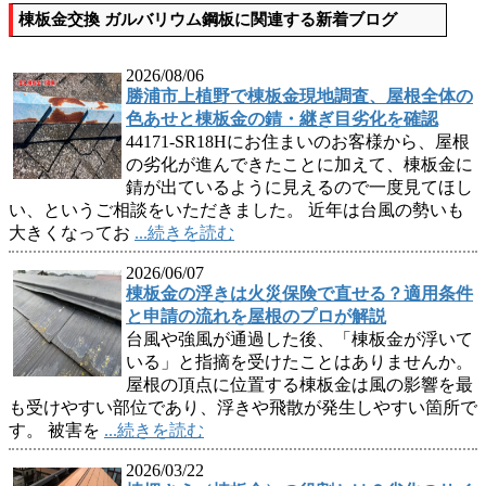
棟板金交換 ガルバリウム鋼板に関連する新着ブログ
2026/08/06
勝浦市上植野で棟板金現地調査、屋根全体の
色あせと棟板金の錆・継ぎ目劣化を確認
44171-SR18Hにお住まいのお客様から、屋根
の劣化が進んできたことに加えて、棟板金に
錆が出ているように見えるので一度見てほし
い、というご相談をいただきました。 近年は台風の勢いも
大きくなってお
...続きを読む
2026/06/07
棟板金の浮きは火災保険で直せる？適用条件
と申請の流れを屋根のプロが解説
台風や強風が通過した後、「棟板金が浮いて
いる」と指摘を受けたことはありませんか。
屋根の頂点に位置する棟板金は風の影響を最
も受けやすい部位であり、浮きや飛散が発生しやすい箇所で
す。 被害を
...続きを読む
2026/03/22