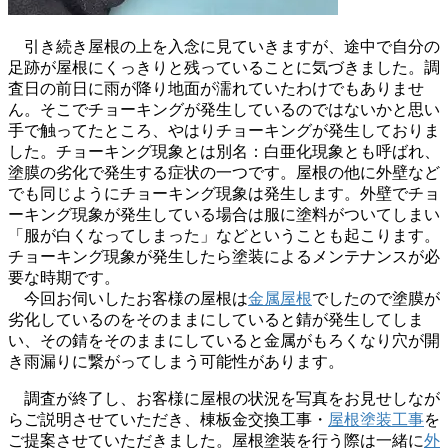
引き続き屋根の上を入念に見ていきますが、途中で自分の
足跡が屋根にくっきりと残っていることに気づきました。調
査日の前日に雨が降り地面が濡れていたわけでもありませ
ん。そこでチョーキングが発生しているのではないかと思い
手で触ってたところ、やはりチョーキングが発生しておりま
した。チョーキング現象とは別名：白亜化現象とも呼ばれ、
塗膜の劣化で発生する症状の一つです。屋根の他に外壁など
でも同じようにチョーキング現象は発生します。外壁でチョ
ーキング現象が発生している場合は服に塗料がついてしまい
「服が白くなってしまった」などということも起こります。
チョーキング現象が発生したら塗装によるメンテナンスが必
要な時期です。
今回お伺いしたお客様の屋根は
金属屋根
でしたので塗膜が
劣化しているのをそのままにしていると錆が発生してしま
い、その錆をそのままにしていると金属がもろくなり穴が開
き雨漏りに繋がってしまう可能性があります。
調査が終了し、お客様に屋根の状況を写真をお見せしなが
らご説明させていただき、棟板金交換工事・
屋根塗装工事
を
ご提案させていただきました。屋根塗装を行う際は一緒に
外