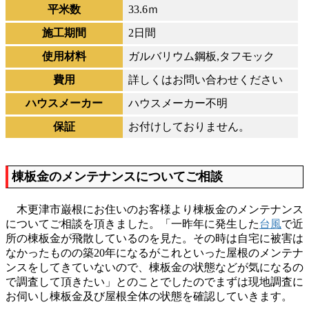
平米数
33.6ｍ
施工期間
2日間
使用材料
ガルバリウム鋼板,タフモック
費用
詳しくはお問い合わせください
ハウスメーカー
ハウスメーカー不明
保証
お付けしておりません。
棟板金のメンテナンスについてご相談
木更津市巌根にお住いのお客様より棟板金のメンテナンス
についてご相談を頂きました。「一昨年に発生した
台風
で近
所の棟板金が飛散しているのを見た。その時は自宅に被害は
なかったものの築20年になるがこれといった屋根のメンテナ
ンスをしてきていないので、棟板金の状態などが気になるの
で調査して頂きたい」とのことでしたのでまずは現地調査に
お伺いし棟板金及び屋根全体の状態を確認していきます。