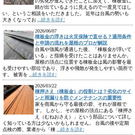
の劣化が進んできたことに加えて、棟板金に
錆が出ているように見えるので一度見てほし
い、というご相談をいただきました。 近年は台風の勢いも
大きくなってお
...続きを読む
2026/06/07
棟板金の浮きは火災保険で直せる？適用条件
と申請の流れを屋根のプロが解説
台風や強風が通過した後、「棟板金が浮いて
いる」と指摘を受けたことはありませんか。
屋根の頂点に位置する棟板金は風の影響を最
も受けやすい部位であり、浮きや飛散が発生しやすい箇所で
す。 被害を
...続きを読む
2026/03/22
棟押さえ（棟板金）の役割とは？劣化のサイ
ンと雨漏りを防ぐメンテナンスの重要性
家を雨風から守る最後の砦、それが屋根で
す。 しかし、その屋根の頂点にある「棟押さ
え（むねおさえ）」という部品について詳し
く知っている方は少ないかもしれません。 台風の後や定期
点検の際、業者から「棟
...続きを読む