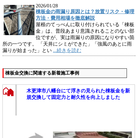
2026/01/28
棟板金の雨漏り原因とは？放置リスク・修理
方法・費用相場を徹底解説
屋根のてっぺんに取り付けられている「棟板
金」は、普段あまり意識されることのない部
位ですが、実は雨漏りの原因になりやすい箇
所の一つです。 「天井にシミができた」「強風のあとに雨
漏りが始まった」とい
...続きを読む
棟板金交換に関連する新着施工事例
木更津市八幡台にて浮きの見られた棟板金を新
規交換して固定力と耐久性を向上しました