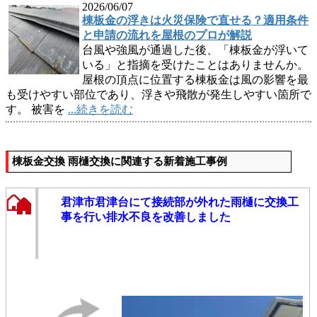
2026/06/07
棟板金の浮きは火災保険で直せる？適用条件
と申請の流れを屋根のプロが解説
台風や強風が通過した後、「棟板金が浮いて
いる」と指摘を受けたことはありませんか。
屋根の頂点に位置する棟板金は風の影響を最
も受けやすい部位であり、浮きや飛散が発生しやすい箇所で
す。 被害を
...続きを読む
棟板金交換 雨樋交換に関連する新着施工事例
君津市君津台にて接続部が外れた雨樋に交換工
事を行い排水不良を改善しました