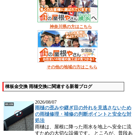
神奈川県の方はこちら
その他の地域の方はこちら
棟板金交換 雨樋交換に関連する新着ブログ
2026/08/07
雨樋の歪みや継ぎ目の外れを見逃さないため
の雨樋修理・補修の判断ポイントと安全な対
処法
雨樋は、屋根に降った雨水を地上へ安全に流
すための大切な設備です。 ところが、普段あ