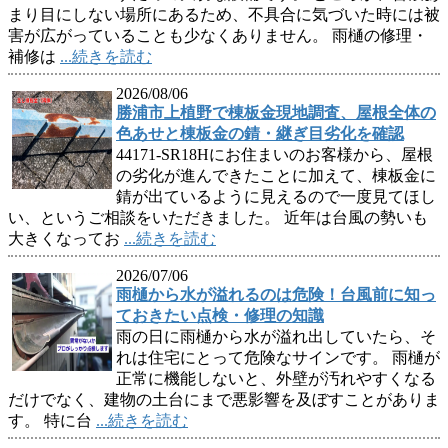
まり目にしない場所にあるため、不具合に気づいた時には被
害が広がっていることも少なくありません。 雨樋の修理・
補修は
...続きを読む
2026/08/06
勝浦市上植野で棟板金現地調査、屋根全体の
色あせと棟板金の錆・継ぎ目劣化を確認
44171-SR18Hにお住まいのお客様から、屋根
の劣化が進んできたことに加えて、棟板金に
錆が出ているように見えるので一度見てほし
い、というご相談をいただきました。 近年は台風の勢いも
大きくなってお
...続きを読む
2026/07/06
雨樋から水が溢れるのは危険！台風前に知っ
ておきたい点検・修理の知識
雨の日に雨樋から水が溢れ出していたら、そ
れは住宅にとって危険なサインです。 雨樋が
正常に機能しないと、外壁が汚れやすくなる
だけでなく、建物の土台にまで悪影響を及ぼすことがありま
す。 特に台
...続きを読む