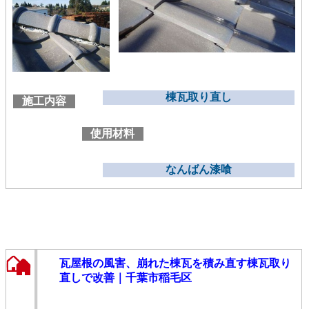
棟瓦取り直し
施工内容
使用材料
なんばん漆喰
瓦屋根の風害、崩れた棟瓦を積み直す棟瓦取り
直しで改善｜千葉市稲毛区