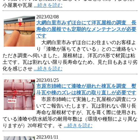
小屋裏や瓦屋
...続きを読む
2023/02/08
大網白里市みずほ台にて洋瓦屋根の調査 長
寿命の屋根でも定期的なメンテナンスが必要
です
大網白里市みずほ台にお住まいのお客様よ
り「漆喰が落ちてきている」とのご連絡をい
ただき調査へ伺いました。屋根材は、洋瓦のS形で材質は粘
土です。瓦は割れない限り長寿命なため、見た目もあまり劣
化を感じさせ
...続きを読む
2023/01/25
市原市姉崎にて漆喰が崩れた棟瓦を調査 熨
斗瓦や棟のズレは棟瓦の取り直しが必要です
市原市姉崎にて実施した瓦屋根の調査につ
いてご報告いたします。瓦は割れない限り長
寿命な屋根材ですが、瓦を葺く際に使用され
ている漆喰や防水紙等の耐用年数は（環境や種類により異な
りますが）20年程です。そ
...続きを読む
2023/01/11