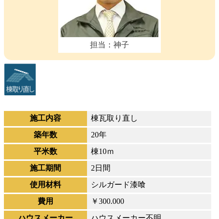
担当：神子
施工内容
棟瓦取り直し
築年数
20年
平米数
棟10ｍ
施工期間
2日間
使用材料
シルガード漆喰
費用
￥300.000
ハウスメーカー
ハウスメーカー不明