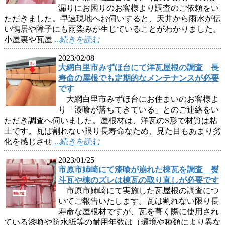
漏りにお困りのお客様より調査のご依頼をい
ただきました。早速現地へお伺いすると、天井から雨水が伝
い鴨居や障子にも雨染みが生じていることがわかりました。
小屋裏や瓦屋
...続きを読む
2023/02/08
大網白里市みずほ台にて洋瓦屋根の調査 長
寿命の屋根でも定期的なメンテナンスが必要
です
大網白里市みずほ台にお住まいのお客様よ
り「漆喰が落ちてきている」とのご連絡をい
ただき調査へ伺いました。屋根材は、洋瓦のS形で材質は粘
土です。瓦は割れない限り長寿命なため、見た目もあまり劣
化を感じさせ
...続きを読む
2023/01/25
市原市姉崎にて漆喰が崩れた棟瓦を調査 熨
斗瓦や棟のズレは棟瓦の取り直しが必要です
市原市姉崎にて実施した瓦屋根の調査につ
いてご報告いたします。瓦は割れない限り長
寿命な屋根材ですが、瓦を葺く際に使用され
ている漆喰や防水紙等の耐用年数は（環境や種類により異な