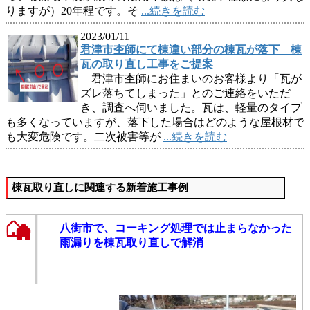
りますが）20年程です。そ
...続きを読む
2023/01/11
君津市杢師にて棟違い部分の棟瓦が落下 棟
瓦の取り直し工事をご提案
君津市杢師にお住まいのお客様より「瓦が
ズレ落ちてしまった」とのご連絡をいただ
き、調査へ伺いました。瓦は、軽量のタイプ
も多くなっていますが、落下した場合はどのような屋根材で
も大変危険です。二次被害等が
...続きを読む
棟瓦取り直しに関連する新着施工事例
八街市で、コーキング処理では止まらなかった
雨漏りを棟瓦取り直しで解消