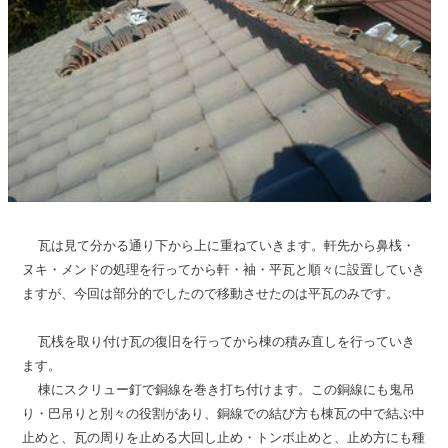
瓦は見て分かる通り下から上に重ねていきます。軒先から鼻桟・
ヌキ・メンドの処理を行ってから軒・袖・平瓦と順々に設置していき
ますが、今回は部分的でしたので移動させたのは平瓦のみです。
瓦桟を取り付け
瓦の復旧を行ってから棟の積み直しを行っていき
ます。
棟にスクリュー釘で銅線を巻き打ち付けます。この銅線にも鬼吊
り・巴吊りと別々の役割があり、銅線での結び方も棟瓦の中で結ぶ中
止めと、瓦の周りを止める大回し止め・トンボ止めと、止め方にも種