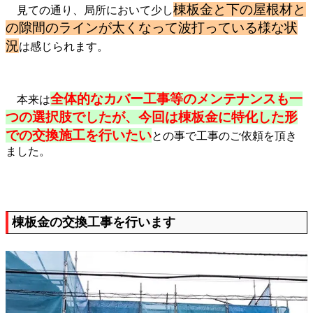
棟板金と下の屋根材と
見ての通り、局所において少し
の隙間のラインが太くなって波打っている様な状
況
は感じられます。
全体的なカバー工事
等のメンテナンスも一
本来は
つの選択肢でしたが、今回は
棟板金に特化した形
での交換施工
を行いたい
との事で工事のご依頼を頂き
ました。
棟板金の交換工事を行います