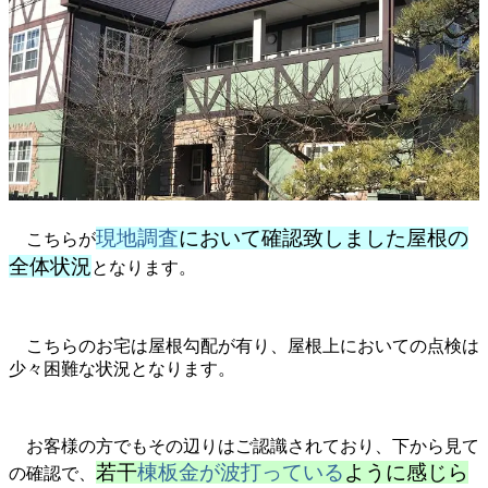
現地調査
において確認致しました屋根の
こちらが
全体状況
となります。
こちらのお宅は屋根勾配が有り、屋根上においての点検は
少々困難な状況となります。
お客様の方でもその辺りはご認識されており、下から見て
若干
棟板金が波打っている
ように感じら
の確認で、