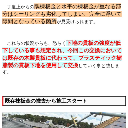
隅棟板金と水平の棟板金が重なる部
丁度上からの
分はシーリングも劣化してしまい、完全に浮いて
隙間となっている箇所
が見受けられます。
下地の貫板の強度が低
これらの状況からも、恐らく
下している事も想定され、今回この交換において
は既存の木製貫板に代わって、プラスティック樹
脂製の貫板下地を使用して交換
していく事と致しま
す。
既存棟板金の撤去から施工スタート