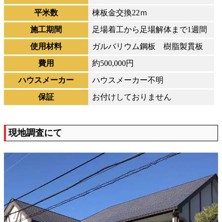
平米数
棟板金交換22ｍ
施工期間
足場着工から足場解体まで1週間
使用材料
ガルバリウム鋼板 樹脂製貫板
費用
約500,000円
ハウスメーカー
ハウスメーカー不明
保証
お付けしておりません
現地調査にて