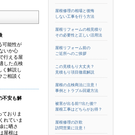
屋根修理の相場と後悔
しない工事を行う方法
屋根リフォームの相見積り
検
その必要性と正しい活用法
る可能性が
屋根リフォーム前の
ないか心
ご近所へのご挨拶
で行える屋
適した点検
この見積もり大丈夫？
しく解説し
見積もり項目徹底解説
ひご相談く
屋根の点検商法に注意！
事例とトラブル回避方法
の不安も解
被害が出る前!?出た後!?
屋根工事はどちらがお得？
っておりま
くれていま
屋根修理の詐欺
線に晒さ
訪問営業に注意！
は屋根は