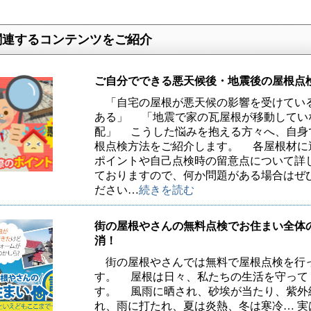
関連するコンテンツをご紹介
ご自分でできる悪天候後・地震後の屋根点
「自宅の屋根が悪天候の影響を受けてい
ある」 「地震で家の瓦屋根が移動してい
配」 こうした悩みを抱える方々へ、自身
根点検方法をご紹介します。 各屋根材に
ポイントや自己点検時の留意点について詳
ておりますので、何か問題がある場合はぜ
ださい…
続きを読む
街の屋根やさんの無料点検でお住まい全体
消！
街の屋根やさんでは無料で屋根点検を行
す。 屋根は日々、私たちの生活を守って
す。 風雨に晒され、砂埃が当たり、紫外
れ、雨に打たれ、夏は炎熱、冬は寒冷… 実