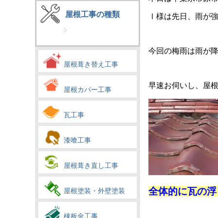
屋根工事の種類
Ⅰ様は先日、雨が
今回の梅雨は雨が
屋根葺き替え工事
早速お伺いし、屋
屋根カバー工事
瓦工事
漆喰工事
屋根葺き直し工事
全体的に瓦の浮
屋根塗装・外壁塗装
棟板金工事