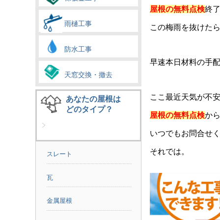
屋根の無料点検
終
雨樋工事
この梅雨を抜けた
防水工事
早速本日材料の手
天窓交換・撤去
ここ最近天気が不
あなたの屋根は
どのタイプ？
屋根の無料点検
か
いつでもお問合せ
それでは。
スレート
瓦
金属屋根