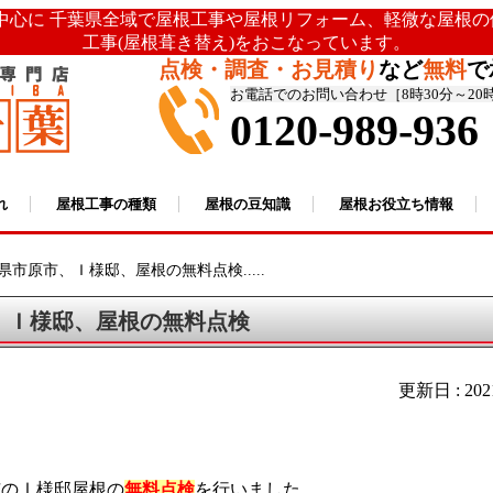
を中心に 千葉県全域で屋根工事や屋根リフォーム、軽微な屋根
工事(屋根葺き替え)をおこなっています。
点検・調査・お見積り
など
無料
で
お電話でのお問い合わせ［8時30分～20
0120-989-936
れ
屋根工事の種類
屋根の豆知識
屋根お役立ち情報
県市原市、Ｉ様邸、屋根の無料点検.....
、Ｉ様邸、屋根の無料点検
更新日 : 20
市のⅠ様邸屋根の
無料点検
を行いました。