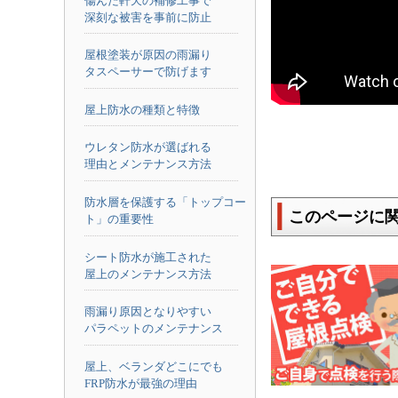
傷んだ軒天の補修工事で
深刻な被害を事前に防止
屋根塗装が原因の雨漏り
タスペーサーで防げます
屋上防水の種類と特徴
ウレタン防水が選ばれる
理由とメンテナンス方法
防水層を保護する「トップコー
このページに
ト」の重要性
シート防水が施工された
屋上のメンテナンス方法
雨漏り原因となりやすい
パラペットのメンテナンス
屋上、ベランダどこにでも
FRP防水が最強の理由