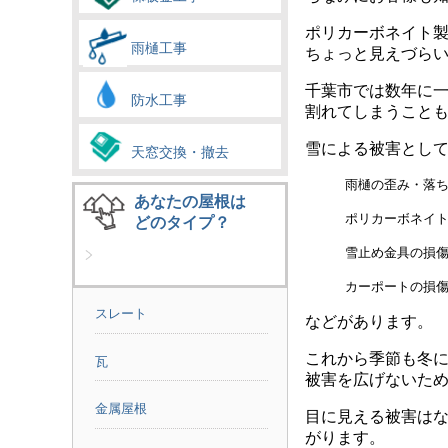
ポリカーボネイト
雨樋工事
ちょっと見えづら
千葉市では数年に
防水工事
割れてしまうこと
雪による被害とし
天窓交換・撤去
雨樋の歪み・落
あなたの屋根は
ポリカーボネイ
どのタイプ？
雪止め金具の損
カーポートの損
スレート
などがあります。
これから季節も冬
瓦
被害を広げないた
金属屋根
目に見える被害は
がります。