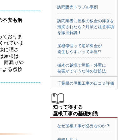
訪問販売トラブル事例
の不安も解
訪問業者に屋根の板金の浮きを
指摘されたら？対策と注意事項
を徹底解説！
っておりま
くれていま
屋根修理って追加料金が
線に晒さ
発生しやすいって本当!?
は屋根は
 雨漏りや
樹木の越境で屋根・外壁に
による点検
被害がでそうな時の対処法
千葉県の屋根工事の口コミ評価
知って得する
屋根工事の基礎知識
なぜ屋根工事が必要なのか？
失敗しない