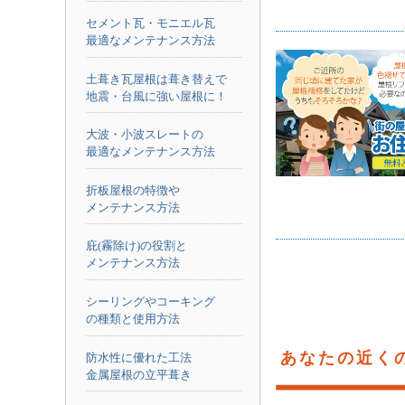
セメント瓦・モニエル瓦
最適なメンテナンス方法
土葺き瓦屋根は葺き替えで
地震・台風に強い屋根に！
大波・小波スレートの
最適なメンテナンス方法
折板屋根の特徴や
メンテナンス方法
庇(霧除け)の役割と
メンテナンス方法
シーリングやコーキング
の種類と使用方法
あなたの近く
防水性に優れた工法
金属屋根の立平葺き