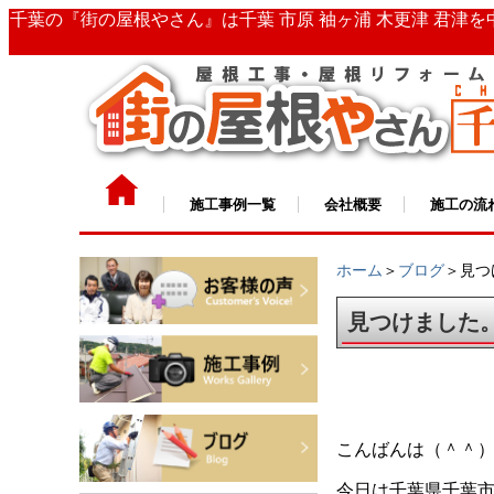
千葉の『街の屋根やさん』は千葉 市原 袖ヶ浦 木更津 君津
施工事例一覧
会社概要
施工の流
ホーム
＞
ブログ
＞見つ
見つけました
こんばんは（＾＾
今日は千葉県千葉