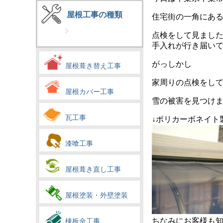
屋根工事の種類
住宅街の一角にあ
点検をして見まし
手入れが行き届い
がっしかし
屋根葺き替え工事
家周りの点検をし
屋根カバー工事
雪の被害を見つけ
瓦工事
↓ポリカーボネイト
漆喰工事
屋根葺き直し工事
屋根塗装・外壁塗装
ちなみにお客様も
棟板金工事