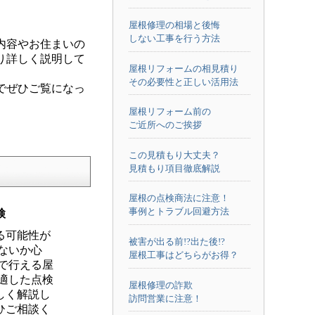
屋根修理の相場と後悔
しない工事を行う方法
内容やお住まいの
り詳しく説明して
屋根リフォームの相見積り
その必要性と正しい活用法
でぜひご覧になっ
屋根リフォーム前の
ご近所へのご挨拶
この見積もり大丈夫？
見積もり項目徹底解説
屋根の点検商法に注意！
事例とトラブル回避方法
検
る可能性が
被害が出る前!?出た後!?
ないか心
屋根工事はどちらがお得？
で行える屋
適した点検
屋根修理の詐欺
しく解説し
訪問営業に注意！
ひご相談く