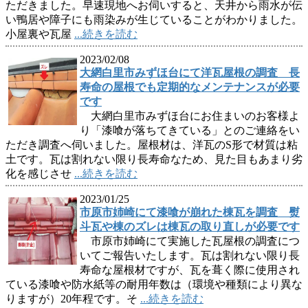
ただきました。早速現地へお伺いすると、天井から雨水が伝
い鴨居や障子にも雨染みが生じていることがわかりました。
小屋裏や瓦屋
...続きを読む
2023/02/08
大網白里市みずほ台にて洋瓦屋根の調査 長
寿命の屋根でも定期的なメンテナンスが必要
です
大網白里市みずほ台にお住まいのお客様よ
り「漆喰が落ちてきている」とのご連絡をい
ただき調査へ伺いました。屋根材は、洋瓦のS形で材質は粘
土です。瓦は割れない限り長寿命なため、見た目もあまり劣
化を感じさせ
...続きを読む
2023/01/25
市原市姉崎にて漆喰が崩れた棟瓦を調査 熨
斗瓦や棟のズレは棟瓦の取り直しが必要です
市原市姉崎にて実施した瓦屋根の調査につ
いてご報告いたします。瓦は割れない限り長
寿命な屋根材ですが、瓦を葺く際に使用され
ている漆喰や防水紙等の耐用年数は（環境や種類により異な
りますが）20年程です。そ
...続きを読む