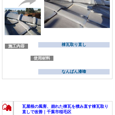
棟瓦取り直し
施工内容
使用材料
なんばん漆喰
瓦屋根の風害、崩れた棟瓦を積み直す棟瓦取り
直しで改善｜千葉市稲毛区