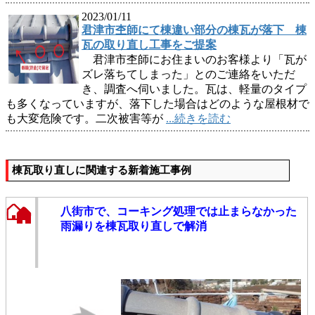
2023/01/11
君津市杢師にて棟違い部分の棟瓦が落下 棟
瓦の取り直し工事をご提案
君津市杢師にお住まいのお客様より「瓦が
ズレ落ちてしまった」とのご連絡をいただ
き、調査へ伺いました。瓦は、軽量のタイプ
も多くなっていますが、落下した場合はどのような屋根材で
も大変危険です。二次被害等が
...続きを読む
棟瓦取り直しに関連する新着施工事例
八街市で、コーキング処理では止まらなかった
雨漏りを棟瓦取り直しで解消