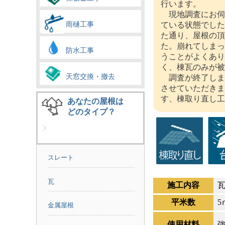
行います。
現地調査にお伺
雨樋工事
ている状態でした
た通り、屋根の頂
た。崩れてしまっ
防水工事
うことがよくあり
く、棟瓦のみが被
天窓交換・撤去
調査が終了しま
させていただきま
す、棟取り直し工
あなたの屋根は
どのタイプ？
スレート
瓦
施工内容
平米数
金属屋根
使用材料