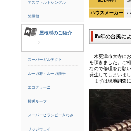
アスファルトシングル
ハウスメーカー
陸屋根
屋根材のご紹介
昨年の台風に
木更津市大寺にお
スーパーガルテクト
を頂きました。ご
なので修理をお願
ルーガ雅・ルーガ鉄平
発生してしまいま
まずは現地調査に
エコグラーニ
横暖ルーフ
スーパーヒランビーきわみ
リッジウェイ