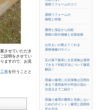
屋根リフォームのコツ
屋根リフォームの
種類と特徴
費用と保証から比較
屋根の部分補修と全面改修
お住まいが教えてくれる
屋根補修のサイン
案させていただき
もご説明をさせてい
瓦の落下被害に火災保険は適用
なりますので、お見
できる？対処方法について徹底
解説！
し工事
を行うことと
雨漏り修理に火災保険は活用出
来る？適用条件や申請の流れ・
注意点までご紹介！
雨漏り修理の費用と失敗しない
ためのポイント｜修理と原因特
定の方法