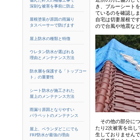
傷んだ軒天の補修工事で
深刻な被害を事前に防止
き、ブルーシート
ているのを確認し
自宅は切妻屋根です
屋根塗装が原因の雨漏り
タスペーサーで防げます
ので台風や地震な
屋上防水の種類と特徴
ウレタン防水が選ばれる
理由とメンテナンス方法
防水層を保護する「トップコー
ト」の重要性
シート防水が施工された
屋上のメンテナンス方法
雨漏り原因となりやすい
パラペットのメンテナンス
その他の部分につ
たり2次被害を出し
屋上、ベランダどこにでも
生しておりません
FRP防水が最強の理由