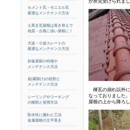
か所見受けられま
セメント瓦・モニエル瓦
最適なメンテナンス方法
土葺き瓦屋根は葺き替えで
地震・台風に強い屋根に！
大波・小波スレートの
最適なメンテナンス方法
折板屋根の特徴や
メンテナンス方法
庇(霧除け)の役割と
メンテナンス方法
棟瓦の崩れ以外に
なっておりました
シーリングやコーキング
屋根の上から降ろ
の種類と使用方法
防水性に優れた工法
金属屋根の立平葺き