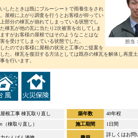
いしたときは既にブルーシートで雨養生をされ
。屋根に上がり調査を行うとお客様が仰ってい
上部分の棟瓦が崩れてしまっている状態でし
た棟瓦が他の瓦に当たり2次被害を出してしま
ますがお客様の屋根ではそのようなことはな
害を受けてしまっている状態でした。
担当
したのでお客様に屋根の状況と工事のご提案を
した。棟瓦を復旧する方法としては既存の棟瓦を解体し再度土
事を行います。
瓦屋根工事 棟瓦取り直し
築年数
40年程
5ｍ（棟取り直し）
施工期間
1日間
詳しくはお問
強力なんばん漆喰
費用