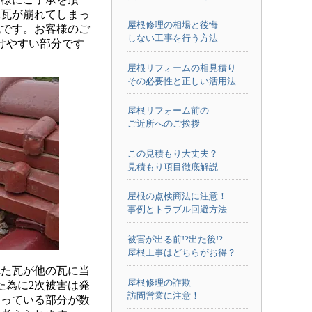
棟瓦が崩れてしまっ
屋根修理の相場と後悔
瓦です。お客様のご
しない工事を行う方法
けやすい部分です
屋根リフォームの相見積り
その必要性と正しい活用法
屋根リフォーム前の
ご近所へのご挨拶
この見積もり大丈夫？
見積もり項目徹底解説
屋根の点検商法に注意！
事例とトラブル回避方法
被害が出る前!?出た後!?
屋根工事はどちらがお得？
た瓦が他の瓦に当
屋根修理の詐欺
た為に2次被害は発
訪問営業に注意！
まっている部分が数