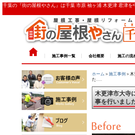
千葉の『街の屋根やさん』は千葉 市原 袖ヶ浦 木更津 君津
施工事例一覧
会社概要
施工の流
ホーム
＞
施工事例
＞木
た.....
木更津市大寺
事を行いまし