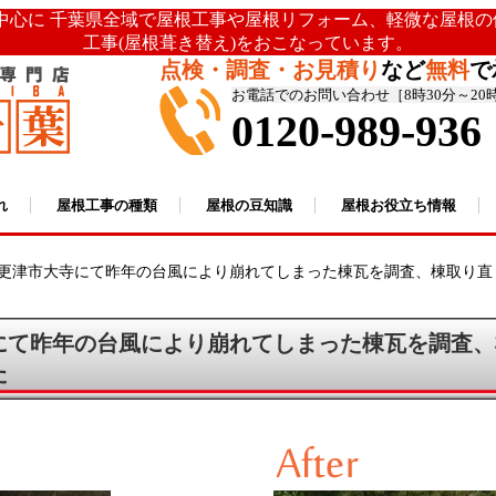
を中心に 千葉県全域で屋根工事や屋根リフォーム、軽微な屋根
工事(屋根葺き替え)をおこなっています。
点検・調査・お見積り
など
無料
で
お電話でのお問い合わせ［8時30分～20
0120-989-936
れ
屋根工事の種類
屋根の豆知識
屋根お役立ち情報
更津市大寺にて昨年の台風により崩れてしまった棟瓦を調査、棟取り直
にて昨年の台風により崩れてしまった棟瓦を調査、
た