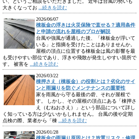
い、というご相談をいただきました。 近年は台風の勢いも
大きくなってお
...続きを読む
2026/06/07
棟板金の浮きは火災保険で直せる？適用条件
と申請の流れを屋根のプロが解説
台風や強風が通過した後、「棟板金が浮いて
いる」と指摘を受けたことはありませんか。
屋根の頂点に位置する棟板金は風の影響を最
も受けやすい部位であり、浮きや飛散が発生しやすい箇所で
す。 被害を
...続きを読む
2026/03/22
棟押さえ（棟板金）の役割とは？劣化のサイ
ンと雨漏りを防ぐメンテナンスの重要性
家を雨風から守る最後の砦、それが屋根で
す。 しかし、その屋根の頂点にある「棟押さ
え（むねおさえ）」という部品について詳し
く知っている方は少ないかもしれません。 台風の後や定期
点検の際、業者から「棟
...続きを読む
2026/01/28
棟板金の雨漏り原因とは？放置リスク・修理