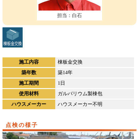
担当：白石
施工内容
棟板金交換
築年数
築14年
施工期間
1日
使用材料
ガルバリウム製棟包
ハウスメーカー
ハウスメーカー不明
点検の様子