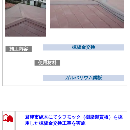
棟板金交換
施工内容
使用材料
ガルバリウム鋼板
君津市練木にてタフモック（樹脂製貫板）を採
用した棟板金交換工事を実施