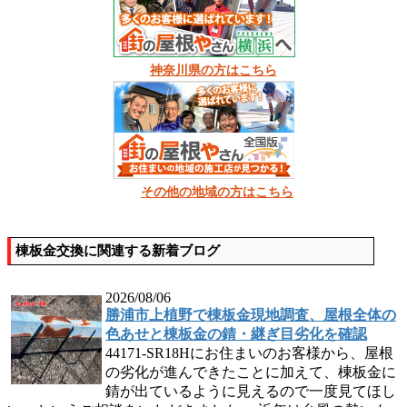
神奈川県の方はこちら
その他の地域の方はこちら
棟板金交換に関連する新着ブログ
2026/08/06
勝浦市上植野で棟板金現地調査、屋根全体の
色あせと棟板金の錆・継ぎ目劣化を確認
44171-SR18Hにお住まいのお客様から、屋根
の劣化が進んできたことに加えて、棟板金に
錆が出ているように見えるので一度見てほし