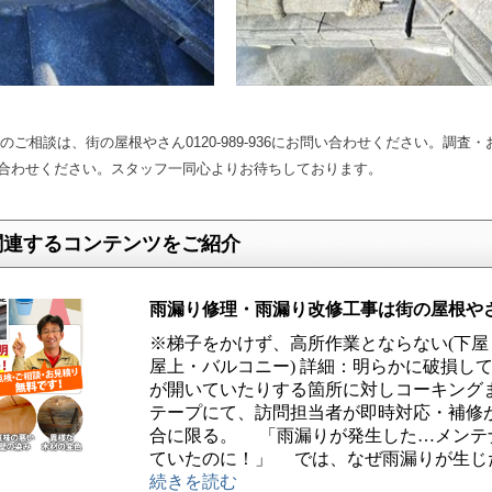
ご相談は、街の屋根やさん0120-989-936にお問い合わせください。調査
合わせください。スタッフ一同心よりお待ちしております。
関連するコンテンツをご紹介
雨漏り修理・雨漏り改修工事は街の屋根や
※梯子をかけず、高所作業とならない(下屋
屋上・バルコニー) 詳細：明らかに破損し
が開いていたりする箇所に対しコーキング
テープにて、訪問担当者が即時対応・補修
合に限る。 「雨漏りが発生した…メンテ
ていたのに！」 では、なぜ雨漏りが生じ
続きを読む