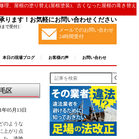
の修理、屋根の塗り替え(屋根塗装)、古くなった屋根の葺き替え
承ります！お気軽にお問い合わせください
時まで受付］
メールでのお問い合わせ
24時間受付
本日の現場ブログ
お客様の声
お問い合わせ
記事を検索
毛区
21年05月13日
どのような
に上がり点
した。漆喰