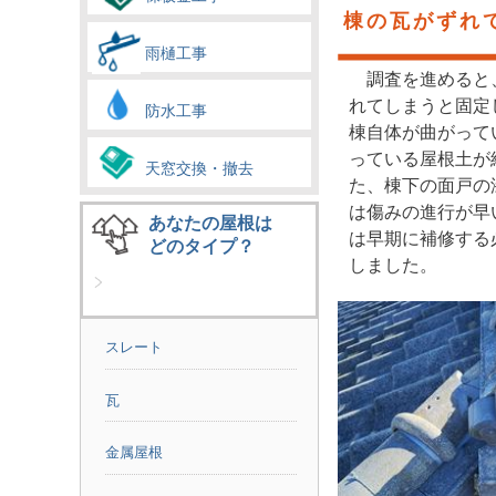
棟の瓦がずれ
雨樋工事
調査を進めると
れてしまうと固定
防水工事
棟自体が曲がって
っている屋根土が
天窓交換・撤去
た、棟下の面戸の
は傷みの進行が早
あなたの屋根は
は早期に補修する
どのタイプ？
しました。
スレート
瓦
金属屋根