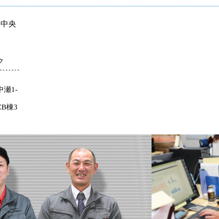
葉中央
ク
瀬1-
B棟3