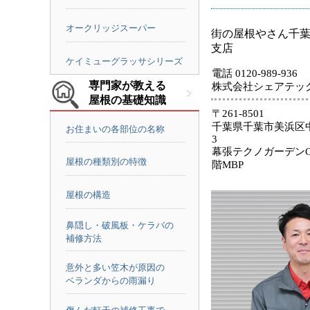
オークリッジスーパー
街の屋根やさん千
支店
ケイミューグラッサシリーズ
電話 0120-989-936
専門家が教える
株式会社シェアテッ
屋根の基礎知識
〒261-8501
千葉県千葉市美浜区中
お住まいの各部位の名称
3
幕張テクノガーデンC
屋根の種類別の特徴
階MBP
屋根の構造
鼻隠し・破風板・ケラバの
補修方法
意外と多い笠木が原因の
ベランダからの雨漏り