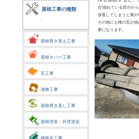
が
崩れている部分から
屋根工事の種類
放置してしまうと風や
その他にも棟の瓦が他
要になります。
屋根葺き替え工事
屋根カバー工事
瓦工事
漆喰工事
屋根葺き直し工事
屋根塗装・外壁塗装
棟板金工事