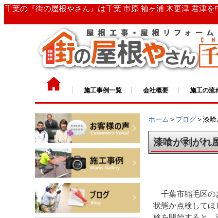
千葉の『街の屋根やさん』は千葉 市原 袖ヶ浦 木更津 君津
施工事例一覧
会社概要
施工の流
ホーム
＞
ブログ
＞漆喰
漆喰が剥がれ
千葉市稲毛区の
状態か点検してほ
検を開始すると、