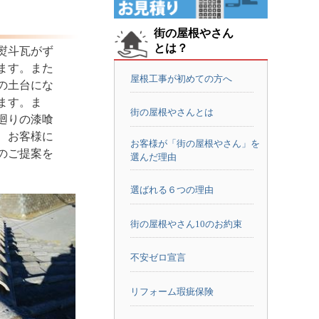
街の屋根やさん
とは？
熨斗瓦がず
ます。また
屋根工事が初めての方へ
の土台にな
ます。ま
街の屋根やさんとは
廻りの漆喰
、お客様に
お客様が「街の屋根やさん」を
のご提案を
選んだ理由
選ばれる６つの理由
街の屋根やさん10のお約束
不安ゼロ宣言
リフォーム瑕疵保険