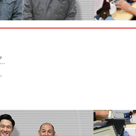
社
ク
-