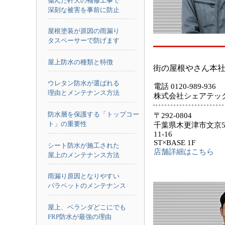
傷んだ軒天の補修工事で
深刻な被害を事前に防止
屋根塗装が原因の雨漏り
タスペーサーで防げます
屋上防水の種類と特徴
街の屋根やさん本
ウレタン防水が選ばれる
電話 0120-989-936
理由とメンテナンス方法
株式会社シェアテッ
防水層を保護する「トップコー
〒292-0804
ト」の重要性
千葉県木更津市文京5
11-16
ST×BASE 1F
シート防水が施工された
店舗詳細はこちら
屋上のメンテナンス方法
雨漏り原因となりやすい
パラペットのメンテナンス
屋上、ベランダどこにでも
FRP防水が最強の理由