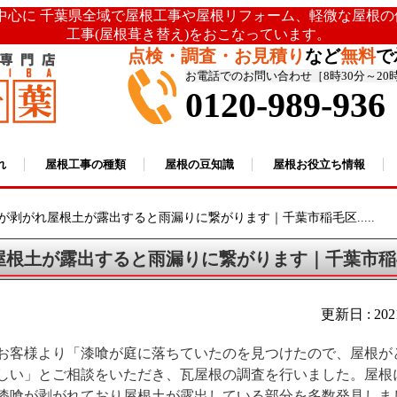
を中心に 千葉県全域で屋根工事や屋根リフォーム、軽微な屋根
工事(屋根葺き替え)をおこなっています。
点検・調査・お見積り
など
無料
で
お電話でのお問い合わせ［8時30分～20
0120-989-936
れ
屋根工事の種類
屋根の豆知識
屋根お役立ち情報
が剥がれ屋根土が露出すると雨漏りに繋がります｜千葉市稲毛区.....
屋根土が露出すると雨漏りに繋がります｜千葉市稲
更新日 : 20
お客様より「漆喰が庭に落ちていたのを見つけたので、屋根が
しい」とご相談をいただき、瓦屋根の調査を行いました。屋根
漆喰が剥がれており屋根土が露出している部分を多数発見しま