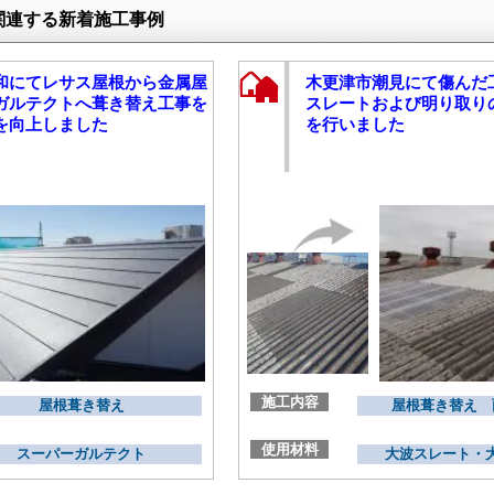
関連する新着施工事例
和にてレサス屋根から金属屋
木更津市潮見にて傷んだ
ガルテクトへ葺き替え工事を
スレートおよび明り取り
を向上しました
を行いました
施工内容
屋根葺き替え
屋根葺き替え 
使用材料
スーパーガルテクト
大波スレート・