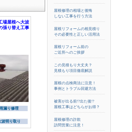
屋根修理の相場と後悔
しない工事を行う方法
工場屋根へ大波
の張り替え工事
屋根リフォームの相見積り
その必要性と正しい活用法
屋根リフォーム前の
ご近所へのご挨拶
この見積もり大丈夫？
見積もり項目徹底解説
屋根の点検商法に注意！
事例とトラブル回避方法
被害が出る前!?出た後!?
屋根工事はどちらがお得？
雨漏り修理
屋根修理の詐欺
大波明り取り
訪問営業に注意！