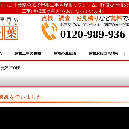
を中心に 千葉県全域で屋根工事や屋根リフォーム、軽微な屋根
工事(屋根葺き替え)をおこなっています。
点検・調査・お見積り
など
無料
で
お電話でのお問い合わせ［8時30分～20
0120-989-936
れ
屋根工事の種類
屋根の豆知識
屋根お役立ち情報
更津市O様.....
感想を伺いました