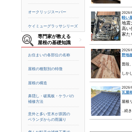
オークリッジスーパー
2026/
軽い
地震
ケイミューグラッサシリーズ
高い
家た
専門家が教える
屋根の基礎知識
2026/
お住まいの各部位の名称
野地
普段
屋根の種類別の特徴
しか
屋根の構造
2026/
瓦屋
鼻隠し・破風板・ケラバの
補修方法
屋根
...
意外と多い笠木が原因の
ベランダからの雨漏り