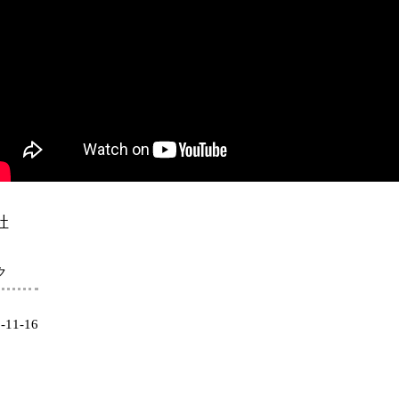
社
ク
1-16