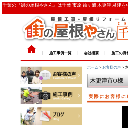
千葉の『街の屋根やさん』は千葉 市原 袖ヶ浦 木更津 君津
施工事例一覧
会社概要
施工の流
ホーム
＞
お客様の声
＞木
木更津市O様
実際にお客様に