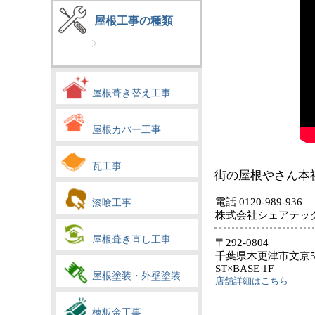
屋根工事の種類
屋根葺き替え工事
屋根カバー工事
瓦工事
街の屋根やさん本
電話 0120-989-936
漆喰工事
株式会社シェアテッ
屋根葺き直し工事
〒292-0804
千葉県木更津市文京5-1
ST×BASE 1F
屋根塗装・外壁塗装
店舗詳細はこちら
棟板金工事