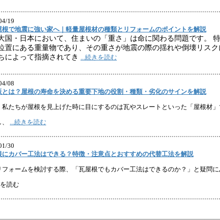
04/19
屋根で地震に強い家へ｜軽量屋根材の種類とリフォームのポイントを解説
大国・日本において、住まいの「重さ」は命に関わる問題です。 
位置にある重量物であり、その重さが地震の際の揺れや倒壊リスク
ちによって指摘されてき
...続きを読む
04/08
板とは？屋根の寿命を決める重要下地の役割・種類・劣化のサインを解説
、私たちが屋根を見上げた時に目にするのは瓦やスレートといった「屋根材」
し、
...続きを読む
01/30
根にカバー工法はできる？特徴・注意点とおすすめの代替工法を解説
リフォームを検討する際、「瓦屋根でもカバー工法はできるのか？」と疑問に
続きを読む