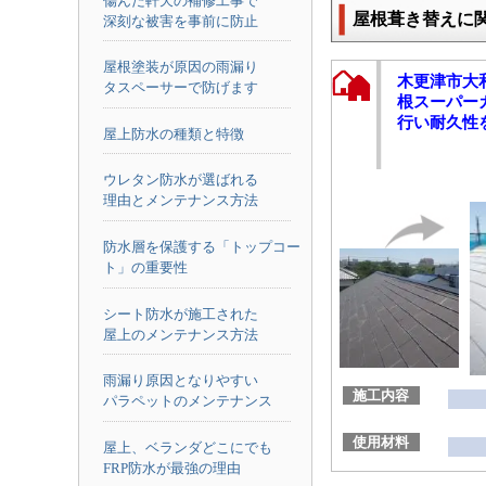
傷んだ軒天の補修工事で
屋根葺き替えに
深刻な被害を事前に防止
屋根塗装が原因の雨漏り
木更津市大
タスペーサーで防げます
根スーパー
行い耐久性
屋上防水の種類と特徴
ウレタン防水が選ばれる
理由とメンテナンス方法
防水層を保護する「トップコー
ト」の重要性
シート防水が施工された
屋上のメンテナンス方法
雨漏り原因となりやすい
施工内容
パラペットのメンテナンス
使用材料
屋上、ベランダどこにでも
FRP防水が最強の理由