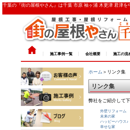
千葉の『街の屋根やさん』は千葉 市原 袖ヶ浦 木更津 君津
施工事例一覧
会社概要
施工の流
ホーム
＞リンク集
リンク集
弊社をご紹介して
外壁リフォーム
未来の家
ハッピーハウス♪
幸せな家