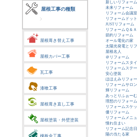
新しいリフォー
未来リフォーム
屋根工事の種類
リフォーム会議
リフォームドッ
JUSTリフォーム
リフォームＱ＆Ａ
節約リフォーム
屋根葺き替え工事
オール電化の家
太陽光発電とリ
屋根名人
屋根カバー工事
＠リフォーム
リフォームスタ
リフォームステ
瓦工事
安心塗装
ほほえみリフォ
リフォームサロ
漆喰工事
輝リフォーム
あっとりふぉー
理想のリフォー
屋根葺き直し工事
リフォームスケ
優リフォーム
リフォームメニ
屋根塗装・外壁塗装
憧れ住まい
リフォーム記念
陽の当たる家
棟板金工事