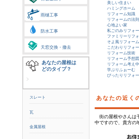
美しい住まい
ハミングホーム
リフォーム知識
雨樋工事
リフォームの法
心地よい家
私ごのみリフォ
防水工事
ファミリーリフ
そよ風リフォー
天窓交換・撤去
こだわりリフォ
リフォーム技術
リフォーム予想
あなたの屋根は
リフォーム考え
どのタイプ？
学ぶりふぉーむ
ぴったりリフォ
スレート
あなたの近く
瓦
街の屋根やさんは
中ですので、貴方の
金属屋根