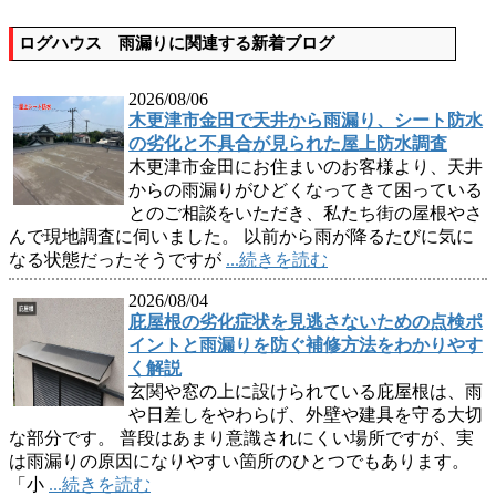
ログハウス 雨漏りに関連する新着ブログ
2026/08/06
木更津市金田で天井から雨漏り、シート防水
の劣化と不具合が見られた屋上防水調査
木更津市金田にお住まいのお客様より、天井
からの雨漏りがひどくなってきて困っている
とのご相談をいただき、私たち街の屋根やさ
んで現地調査に伺いました。 以前から雨が降るたびに気に
なる状態だったそうですが
...続きを読む
2026/08/04
庇屋根の劣化症状を見逃さないための点検ポ
イントと雨漏りを防ぐ補修方法をわかりやす
く解説
玄関や窓の上に設けられている庇屋根は、雨
や日差しをやわらげ、外壁や建具を守る大切
な部分です。 普段はあまり意識されにくい場所ですが、実
は雨漏りの原因になりやすい箇所のひとつでもあります。
「小
...続きを読む