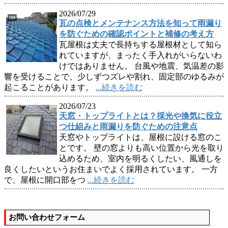
2026/07/29
瓦の点検とメンテナンス方法を知って雨漏り
を防ぐための確認ポイントと補修の考え方
瓦屋根は丈夫で長持ちする屋根材として知ら
れていますが、まったく手入れがいらないわ
けではありません。 台風や地震、気温差の影
響を受けることで、少しずつズレや割れ、固定部のゆるみが
起こることがあります。
...続きを読む
2026/07/23
天窓・トップライトとは？採光や換気に役立
つ仕組みと雨漏りを防ぐための注意点
天窓やトップライトは、屋根に設ける窓のこ
とです。 壁の窓よりも高い位置から光を取り
込めるため、室内を明るくしたい、風通しを
良くしたいというお住まいでよく採用されています。 一方
で、屋根に開口部をつ
...続きを読む
お問い合わせフォーム