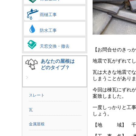
雨樋工事
防水工事
天窓交換・撤去
【お問合せのきっ
地震で瓦がずれて
あなたの屋根は
どのタイプ？
瓦は大きな地震で
しまうことがあり
今回は棟瓦にずれ
スレート
案致しました。
一度しっかりと工
瓦
しょう。
金属屋根
【地 域】 千