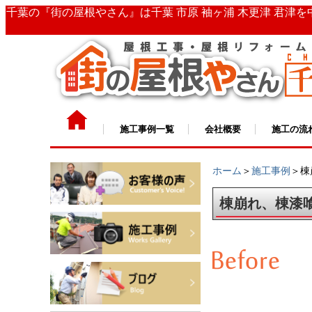
千葉の『街の屋根やさん』は千葉 市原 袖ヶ浦 木更津 君津
施工事例一覧
会社概要
施工の流
ホーム
＞
施工事例
＞棟
棟崩れ、棟漆