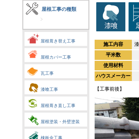
屋根工事の種類
屋根葺き替え工事
施工内容
平米数
屋根カバー工事
使用材料
瓦工事
ハウスメーカー
【工事前後】
漆喰工事
屋根葺き直し工事
屋根塗装・外壁塗装
棟板金工事