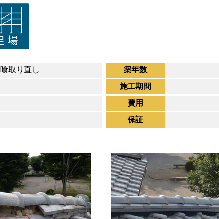
漆喰取り直し
築年数
施工期間
費用
保証