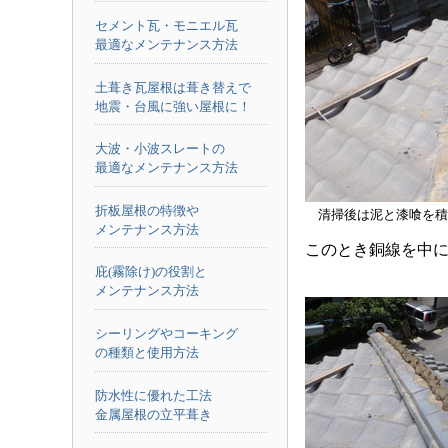
セメント瓦・モニエル瓦
最適なメンテナンス方法
土葺き瓦屋根は葺き替えで
地震・台風に強い屋根に！
大波・小波スレートの
最適なメンテナンス方法
折板屋根の特徴や
清掃後は泥と漆喰を積
メンテナンス方法
このとき銅線を中
庇(霧除け)の役割と
メンテナンス方法
シーリングやコーキング
の種類と使用方法
防水性に優れた工法
金属屋根の立平葺き