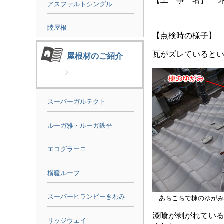
【工 事 名】 
アスファルトシングル
陸屋根
【点検時の様子】
瓦がズレていると
屋根材のご紹介
スーパーガルテクト
ルーガ雅・ルーガ鉄平
エコグラーニ
横暖ルーフ
スーパーヒランビーきわみ
あちこちで棟のゆがみ
漆喰が剥がれてい
リッジウェイ