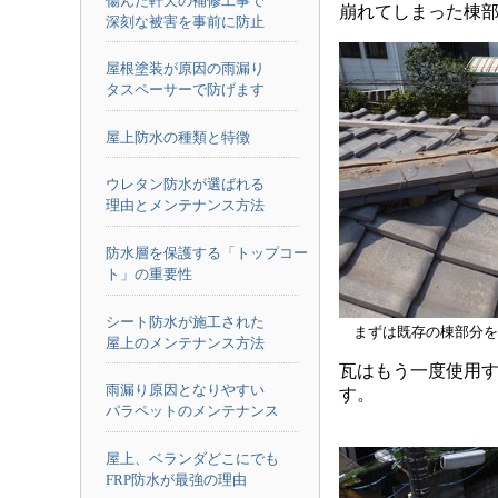
傷んだ軒天の補修工事で
崩れてしまった棟
深刻な被害を事前に防止
屋根塗装が原因の雨漏り
タスペーサーで防げます
屋上防水の種類と特徴
ウレタン防水が選ばれる
理由とメンテナンス方法
防水層を保護する「トップコー
ト」の重要性
シート防水が施工された
まずは既存の棟部分を
屋上のメンテナンス方法
瓦はもう一度使用
雨漏り原因となりやすい
す。
パラペットのメンテナンス
屋上、ベランダどこにでも
FRP防水が最強の理由