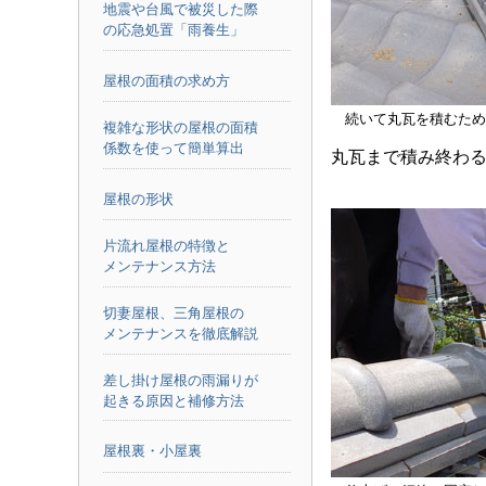
地震や台風で被災した際
の応急処置「雨養生」
屋根の面積の求め方
続いて丸瓦を積むため
複雑な形状の屋根の面積
係数を使って簡単算出
丸瓦まで積み終わ
屋根の形状
片流れ屋根の特徴と
メンテナンス方法
切妻屋根、三角屋根の
メンテナンスを徹底解説
差し掛け屋根の雨漏りが
起きる原因と補修方法
屋根裏・小屋裏