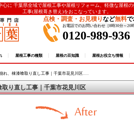
を中心に 千葉県全域で屋根工事や屋根リフォーム、軽微な屋根
工事(屋根葺き替え)をおこなっています。
点検・調査・お見積り
など
無料
で
お電話でのお問い合わせ［8時30分～20
0120-989-936
れ
屋根工事の種類
屋根の豆知識
屋根お役立ち情報
崩れ、棟漆喰取り直し工事｜千葉市花見川区.....
喰取り直し工事｜千葉市花見川区