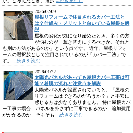
か」と考えたとき、選択
...続きを読む
2026/02/09
屋根リフォームで注目されるカバー工法と
は？仕組み・メリットと向いている屋根を解
説
屋根の劣化が気になり始めたとき、多くの方
が悩むのが「葺き替えにするべきか、それと
も別の方法があるのか」という点です。 近年、屋根リフォ
ームの選択肢として注目されているのが「カバー工法」で
す。
...続きを読む
2026/01/22
太陽光パネルがあっても屋根カバー工事は可
能？着脱の流れと注意点を解説
太陽光パネルが設置されていると、「屋根の
リフォームはできるのだろうか？」と不安に
感じる方は少なくありません。 特に屋根カバ
ー工事の場合、パネルを外さずに工事できるのか、追加費用
がかかるのか、そもそも
...続きを読む