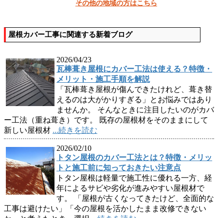
その他の地域の方はこちら
屋根カバー工事に関連する新着ブログ
2026/04/23
瓦棒葺き屋根にカバー工法は使える？特徴・
メリット・施工手順を解説
「瓦棒葺き屋根が傷んできたけれど、葺き替
えるのは大がかりすぎる」とお悩みではあり
ませんか。 そんなときに注目したいのがカバ
ー工法（重ね葺き）です。 既存の屋根材をそのままにして
新しい屋根材
...続きを読む
2026/02/10
トタン屋根のカバー工法とは？特徴・メリッ
トと施工前に知っておきたい注意点
トタン屋根は軽量で施工性に優れる一方、経
年によるサビや劣化が進みやすい屋根材で
す。 「屋根が古くなってきたけど、全面的な
工事は避けたい」「今の屋根を活かしたまま改修できない