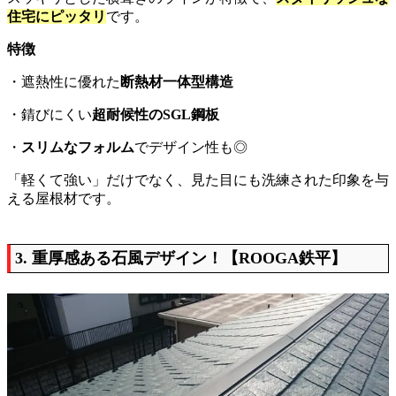
住宅にピッタリ
です。
特徴
・遮熱性に優れた
断熱材一体型構造
・錆びにくい
超耐候性のSGL鋼板
・
スリムなフォルム
でデザイン性も◎
「軽くて強い」だけでなく、見た目にも洗練された印象を与
える屋根材です。
3. 重厚感ある石風デザイン！【ROOGA鉄平】