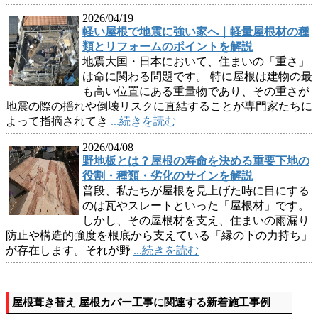
2026/04/19
軽い屋根で地震に強い家へ｜軽量屋根材の種
類とリフォームのポイントを解説
地震大国・日本において、住まいの「重さ」
は命に関わる問題です。 特に屋根は建物の最
も高い位置にある重量物であり、その重さが
地震の際の揺れや倒壊リスクに直結することが専門家たちに
よって指摘されてき
...続きを読む
2026/04/08
野地板とは？屋根の寿命を決める重要下地の
役割・種類・劣化のサインを解説
普段、私たちが屋根を見上げた時に目にする
のは瓦やスレートといった「屋根材」です。
しかし、その屋根材を支え、住まいの雨漏り
防止や構造的強度を根底から支えている「縁の下の力持ち」
が存在します。それが野
...続きを読む
屋根葺き替え 屋根カバー工事に関連する新着施工事例