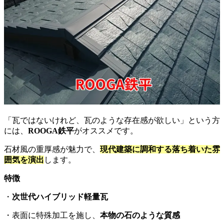
「瓦ではないけれど、瓦のような存在感が欲しい」という方
には、
ROOGA鉄平
がオススメです。
石材風の重厚感が魅力で、
現代建築に調和する落ち着いた雰
囲気を演出
します。
特徴
・
次世代ハイブリッド軽量瓦
・表面に特殊加工を施し、
本物の石のような質感