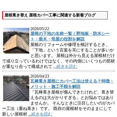
屋根葺き替え 屋根カバー工事に関連する新着ブログ
2026/05/22
屋根の下地の名称一覧｜野地板・防水シー
ト・垂木・母屋の役割を解説
屋根のリフォームや修理を検討するとき、
「下地」という言葉を耳にすることが多いか
と思います。 屋根は外から見える屋根材だけ
で成り立っているわけではなく、その内側にいくつもの部材
が重なり合って構成されて
...続きを読む
2026/04/23
瓦棒葺き屋根にカバー工法は使える？特徴・
メリット・施工手順を解説
「瓦棒葺き屋根が傷んできたけれど、葺き替
えるのは大がかりすぎる」とお悩みではあり
ませんか。 そんなときに注目したいのがカバ
ー工法（重ね葺き）です。 既存の屋根材をそのままにして
新しい屋根材
...続きを読む