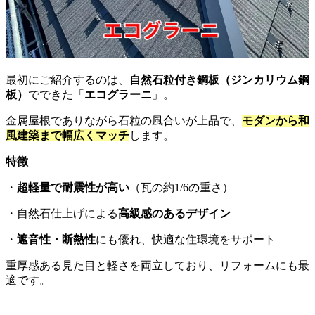
最初にご紹介するのは、
自然石粒付き鋼板（ジンカリウム鋼
板）
でできた「
エコグラーニ
」。
金属屋根でありながら石粒の風合いが上品で、
モダンから和
風建築まで幅広くマッチ
します。
特徴
・
超軽量で耐震性が高い
（瓦の約1/6の重さ）
・自然石仕上げによる
高級感のあるデザイン
・
遮音性・断熱性
にも優れ、快適な住環境をサポート
重厚感ある見た目と軽さを両立しており、リフォームにも最
適です。