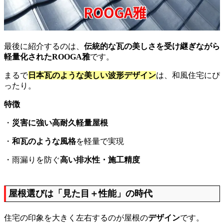
最後に紹介するのは、
伝統的な瓦の美しさを受け継ぎながら
軽量化されたROOGA雅
です。
まるで
日本瓦のような美しい波形デザイン
は、和風住宅にぴ
ったり。
特徴
・
災害に強い高耐久軽量屋根
・
和瓦のような風格
を軽量で実現
・雨漏りを防ぐ
高い排水性・施工精度
屋根選びは「見た目＋性能」の時代
住宅の印象を大きく左右するのが屋根の
デザイン
です。