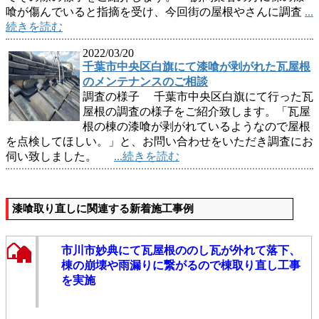
喰が傷んでいると指摘を受け、今回街の屋根やさんに調査
...
続きを読む
2022/03/20
千葉市中央区白旗にて漆喰が剥がれた瓦屋根
のメンテナンスのご相談
調査の様子 千葉市中央区白旗にて行った瓦
屋根の調査の様子をご紹介致します。「瓦屋
根の棟の漆喰が剥がれているようなので屋根
を点検してほしい。」と、お問い合わせをいただき調査にお
伺い致しました。
...続きを読む
漆喰取り直しに関連する新着施工事例
市川市妙典にて瓦屋根ののし瓦が外れて落下、
棟の崩壊や雨漏りに繋がるので棟取り直し工事
を実施