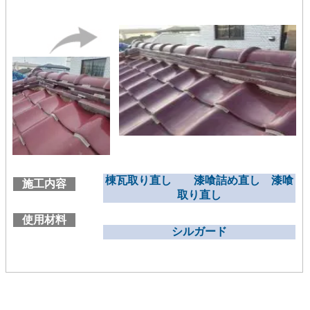
棟瓦取り直し 漆喰詰め直し 漆喰
施工内容
取り直し
使用材料
シルガード