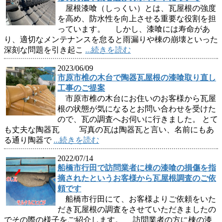
屋根漆喰（しっくい）とは、瓦屋根の強度
を高め、防水性を向上させる重要な役割を担
っています。 しかし、漆喰には寿命があ
り、適切なメンテナンスを怠ると雨漏りや棟の崩壊といった
深刻な問題を引き起こ
...続きを読む
2023/06/09
市原市椎の木台で陶器瓦屋根の漆喰取り直し
工事のご提案
市原市椎の木台にお住いのお客様から瓦屋
根の状態が気になるとお問い合わせを受けた
ので、瓦の調査へお伺いに行きました。 とて
も丈夫な陶器瓦 写真の瓦は陶器瓦と言い、名前にもあ
る通り陶器で
...続きを読む
2022/07/14
船橋市行田で訪問業者に棟の漆喰の損傷を指
摘されたというお客様から瓦屋根調査のご依
頼です
船橋市行田にて、お客様よりご依頼をいた
だき瓦屋根の調査をさせていただきましたの
でその際の様子をご紹介します。 訪問業者の方に棟の漆