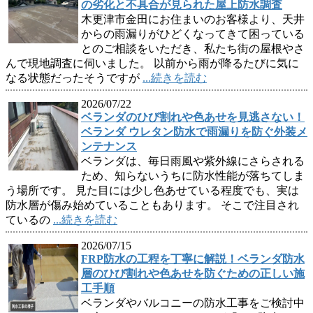
の劣化と不具合が見られた屋上防水調査
木更津市金田にお住まいのお客様より、天井
からの雨漏りがひどくなってきて困っている
とのご相談をいただき、私たち街の屋根やさ
んで現地調査に伺いました。 以前から雨が降るたびに気に
なる状態だったそうですが
...続きを読む
2026/07/22
ベランダのひび割れや色あせを見逃さない！
ベランダ ウレタン防水で雨漏りを防ぐ外装メ
ンテナンス
ベランダは、毎日雨風や紫外線にさらされる
ため、知らないうちに防水性能が落ちてしま
う場所です。 見た目には少し色あせている程度でも、実は
防水層が傷み始めていることもあります。 そこで注目され
ているの
...続きを読む
2026/07/15
FRP防水の工程を丁寧に解説！ベランダ防水
層のひび割れや色あせを防ぐための正しい施
工手順
ベランダやバルコニーの防水工事をご検討中