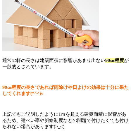
通常の軒の長さは建築面積に影響があまり出ない
90㎝程度
が
一般的とされています。
90㎝程度の長さであれば雨除けや日よけの効果は十分に果た
してくれます(*^^)v
上記でもご説明したように1ｍを超える建築面積に影響があ
るため、建ぺい率や斜線制度などの問題で付けたくても付け
られない場合があります(>_<)