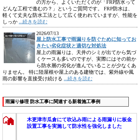
の方から、よくいただくのが「FRP防水って
どんな工程で進むの？」というご質問です。 FRP防水は、
軽くて丈夫な防水工法として広く使われていますが、性能を
しっか
...続きを読む
2026/07/13
屋上防水工事で雨漏りを防ぐために知ってお
きたい劣化症状と適切な対処法
屋上の雨漏りは、天井のシミが出てから気づ
くケースも多いのですが、実際にはその前か
ら防水層の劣化が進んでいることが少なくあ
りません。 特に陸屋根や屋上のある建物では、紫外線や風
雨の影響を直接受け続ける
...続きを読む
雨漏り修理 防水工事に関連する新着施工事例
木更津市瓜倉にて吹込み雨による雨漏りに板金
設置工事を実施して防水性を強化しました