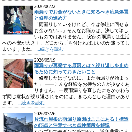
2026/06/22
雨漏りでお金がないときに知るべき応急処置
と修理の進め方
「雨漏りしているけれど、今は修理に回せる
お金がない…」そんなお悩みは、決して珍し
いものではありません。 突然の雨漏りは生活
への不安が大きく、どこから手を付ければよいのか迷ってし
まいますよね。
...続きを読む
2026/05/19
雨漏りが再発する原因とは？繰り返しを止め
るために知っておきたいこと
「修理したはずなのに、また雨漏りが始まっ
た」 ——こんな経験をお持ちの方が少なくあ
りません。 一度雨漏りを直したにもかかわら
ず同じ症状が繰り返されるのには、きちんとした理由があり
ます。
...続きを読む
2026/03/26
片流れ屋根の雨漏り原因はここにある！構造
の弱点と注意すべき点検箇所を解説
シンプルでモダンな外観から、近年非常に人