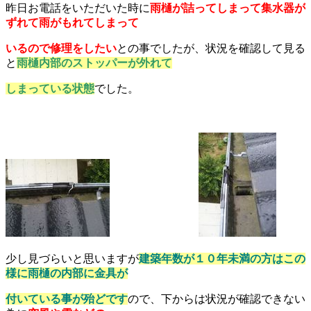
昨日お電話をいただいた時に
雨樋が詰ってしまって集水器が
ずれて雨がもれてしまって
いるので修理をしたい
との事でしたが、状況を確認して見る
と
雨樋内部のストッパーが外れて
しまっている状態
でした。
少し見づらいと思いますが
建築年数が１０年未満の方はこの
様に雨樋の内部に金具が
付いている事が殆どです
ので、下からは状況が確認できない