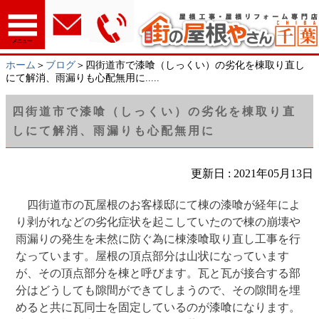
メニュー
ホーム
＞
ブログ
＞四街道市で漆喰（しっくい）の劣化を棟取り直し
にて解消、雨漏りも心配無用に.....
四街道市で漆喰（しっくい）の劣化を棟取り直
しにて解消、雨漏りも心配無用に
更新日 : 2021年05月13日
四街道市の瓦屋根のお客様邸にて棟の漆喰が経年によ
り剥がれなどの劣化症状を起こしていたので棟の崩壊や
雨漏りの発生を未然に防ぐ為に棟漆喰取り直し工事を行
なっています。屋根の頂点部分は山状になっています
が、その頂点部分を棟と呼びます。瓦と瓦が接合する部
分はどうしても隙間ができてしまうので、その隙間を埋
めると共に瓦同士を固定しているのが漆喰になります。