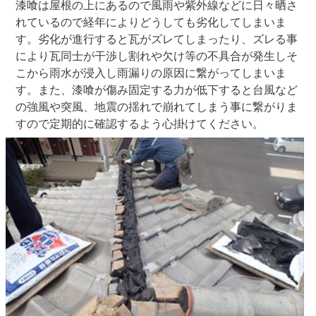
漆喰は屋根の上にあるので風雨や紫外線などに日々晒さ
れているので経年によりどうしても劣化してしまいま
す。劣化が進行すると瓦がズレてしまったり、ズレる事
により瓦同士が干渉し割れや欠け等の不具合が発生しそ
こから雨水が浸入し雨漏りの原因に繋がってしまいま
す。また、漆喰が傷み固定する力が低下すると台風など
の強風や突風、地震の揺れで崩れてしまう事に繋がりま
すので定期的に確認するよう心掛けてください。