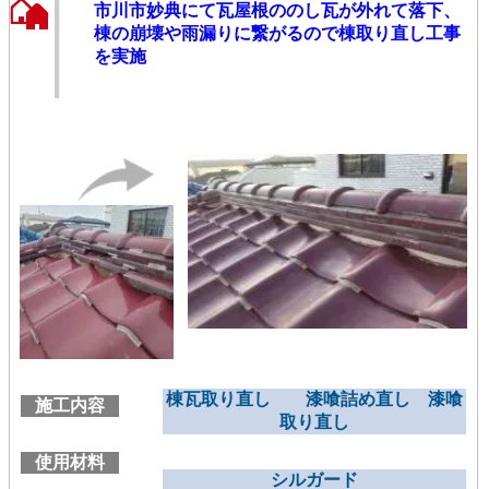
市川市妙典にて瓦屋根ののし瓦が外れて落下、
棟の崩壊や雨漏りに繋がるので棟取り直し工事
を実施
棟瓦取り直し 漆喰詰め直し 漆喰
施工内容
取り直し
使用材料
シルガード