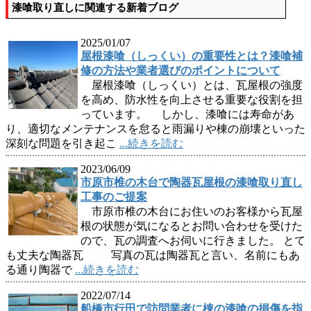
漆喰取り直しに関連する新着ブログ
2025/01/07
屋根漆喰（しっくい）の重要性とは？漆喰補
修の方法や業者選びのポイントについて
屋根漆喰（しっくい）とは、瓦屋根の強度
を高め、防水性を向上させる重要な役割を担
っています。 しかし、漆喰には寿命があ
り、適切なメンテナンスを怠ると雨漏りや棟の崩壊といった
深刻な問題を引き起こ
...続きを読む
2023/06/09
市原市椎の木台で陶器瓦屋根の漆喰取り直し
工事のご提案
市原市椎の木台にお住いのお客様から瓦屋
根の状態が気になるとお問い合わせを受けた
ので、瓦の調査へお伺いに行きました。 とて
も丈夫な陶器瓦 写真の瓦は陶器瓦と言い、名前にもあ
る通り陶器で
...続きを読む
2022/07/14
船橋市行田で訪問業者に棟の漆喰の損傷を指