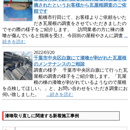
摘されたというお客様から瓦屋根調査のご依
頼です
船橋市行田にて、お客様よりご依頼をいた
だき瓦屋根の調査をさせていただきましたの
でその際の様子をご紹介します。 訪問業者の方に棟の漆
喰が傷んでいると指摘を受け、今回街の屋根やさんに調査
...
続きを読む
2022/03/20
千葉市中央区白旗にて漆喰が剥がれた瓦屋根
のメンテナンスのご相談
調査の様子 千葉市中央区白旗にて行った瓦
屋根の調査の様子をご紹介致します。「瓦屋
根の棟の漆喰が剥がれているようなので屋根
を点検してほしい。」と、お問い合わせをいただき調査にお
伺い致しました。
...続きを読む
漆喰取り直しに関連する新着施工事例