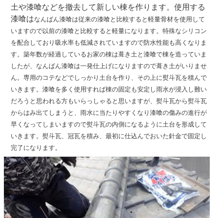
土や漆喰などを撤去して新しい棟を作ります。使用する
漆喰は
なんばん漆喰は従来の漆喰と比較すると軽量骨材を使用して
いますので以前の漆喰と比較すると軽量になります。特殊なシリコン
を配合しており吸水率も低減されていますので防水性能も高くなりま
す。築年数が経過しているお家の棟は葺き土と漆喰で棟を造っていま
したが、なんばん漆喰は一発仕上げになりますので葺き土がいりませ
ん。専用のコテなどでしっかり土台を作り、その上に熨斗瓦を積んで
いきます。漆喰を多く使用すれば棟の固定も安定し雨水が浸入し難い
だろうと思われる方もいらっしゃると思いますが、熨斗瓦から熨斗瓦
からはみ出てしまうと、雨水に当たりやすくなり漆喰の傷みの進行が
早くなってしまいますので熨斗瓦の内側になるように土台を形成して
いきます。熨斗瓦、冠瓦を積み、最初に仕込んでおいた針金で固定し
完了になります。