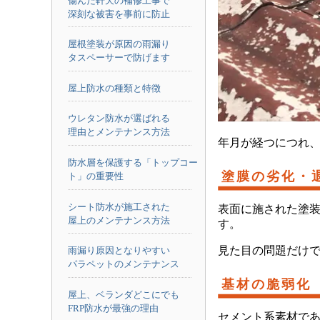
傷んだ軒天の補修工事で
深刻な被害を事前に防止
屋根塗装が原因の雨漏り
タスペーサーで防げます
屋上防水の種類と特徴
ウレタン防水が選ばれる
理由とメンテナンス方法
年月が経つにつれ
防水層を保護する「トップコー
塗膜の劣化・
ト」の重要性
シート防水が施工された
表面に施された塗
屋上のメンテナンス方法
す。
見た目の問題だけ
雨漏り原因となりやすい
パラペットのメンテナンス
基材の脆弱化
屋上、ベランダどこにでも
FRP防水が最強の理由
セメント系素材で