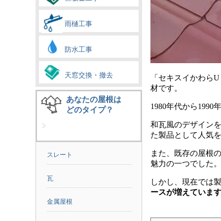
雨樋工事
防水工事
天窓交換・撤去
「セキスイかわらU
材です。
あなたの屋根は
1980年代から1
どのタイプ？
和瓦風のデザインを
た製品として人気
また、既存の屋根
スレート
魅力の一つでした
瓦
しかし、現在では製
ースが増えていま
金属屋根