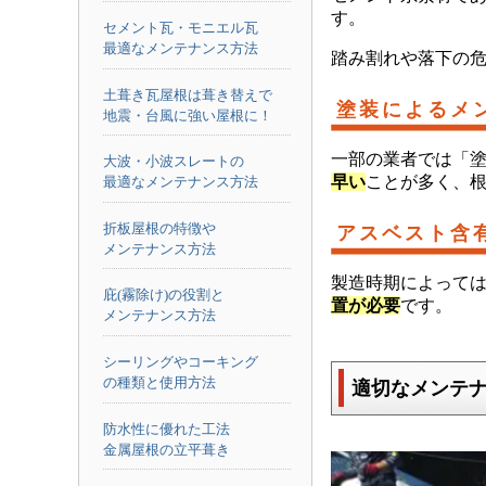
す。
セメント瓦・モニエル瓦
最適なメンテナンス方法
踏み割れや落下の
土葺き瓦屋根は葺き替えで
塗装によるメ
地震・台風に強い屋根に！
一部の業者では「
大波・小波スレートの
早い
ことが多く、
最適なメンテナンス方法
折板屋根の特徴や
アスベスト含
メンテナンス方法
製造時期によって
庇(霧除け)の役割と
置が必要
です。
メンテナンス方法
シーリングやコーキング
の種類と使用方法
適切なメンテ
防水性に優れた工法
金属屋根の立平葺き