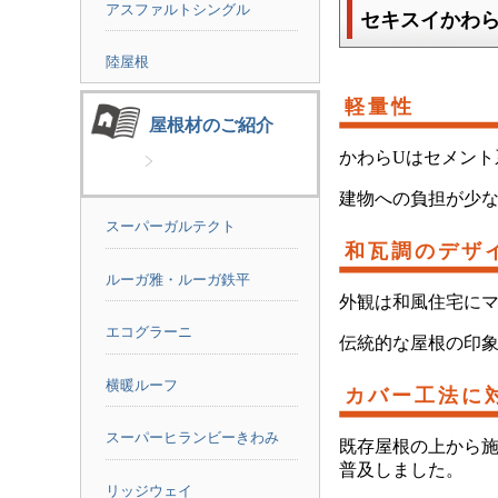
アスファルトシングル
セキスイかわら
陸屋根
軽量性
屋根材のご紹介
かわらUはセメント
建物への負担が少
スーパーガルテクト
和瓦調のデザ
ルーガ雅・ルーガ鉄平
外観は和風住宅に
エコグラーニ
伝統的な屋根の印
横暖ルーフ
カバー工法に
スーパーヒランビーきわみ
既存屋根の上から
普及しました。
リッジウェイ