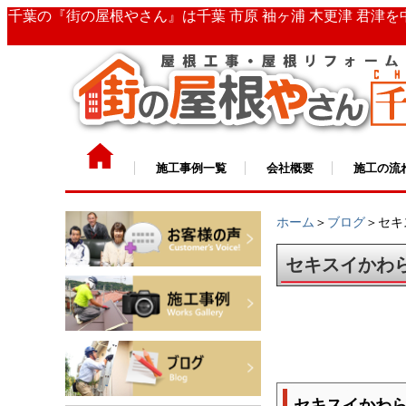
千葉の『街の屋根やさん』は千葉 市原 袖ヶ浦 木更津 君津
施工事例一覧
会社概要
施工の流
ホーム
＞
ブログ
＞セキ
セキスイかわ
セキスイかわ