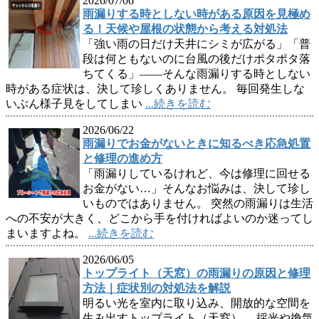
2026/07/06
雨漏りする時としない時がある原因を見極め
る！天候や屋根の状態から考える対処法
「強い雨の日だけ天井にシミが広がる」「普
段は何ともないのに台風の後だけポタポタ落
ちてくる」――そんな雨漏りする時としない
時がある症状は、決して珍しくありません。 毎回発生しな
いぶん様子見をしてしまい
...続きを読む
2026/06/22
雨漏りでお金がないときに知るべき応急処置
と修理の進め方
「雨漏りしているけれど、今は修理に回せる
お金がない…」そんなお悩みは、決して珍し
いものではありません。 突然の雨漏りは生活
への不安が大きく、どこから手を付ければよいのか迷ってし
まいますよね。
...続きを読む
2026/06/05
トップライト（天窓）の雨漏りの原因と修理
方法｜症状別の対処法を解説
明るい光を室内に取り込み、開放的な空間を
生み出すトップライト（天窓）。 採光や換気