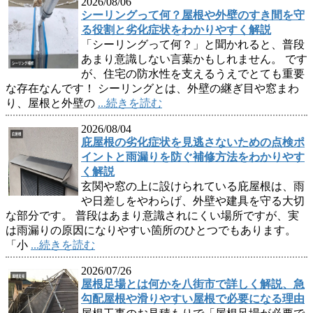
2026/08/06
シーリングって何？屋根や外壁のすき間を守
る役割と劣化症状をわかりやすく解説
「シーリングって何？」と聞かれると、普段
あまり意識しない言葉かもしれません。 です
が、住宅の防水性を支えるうえでとても重要
な存在なんです！ シーリングとは、外壁の継ぎ目や窓まわ
り、屋根と外壁の
...続きを読む
2026/08/04
庇屋根の劣化症状を見逃さないための点検ポ
イントと雨漏りを防ぐ補修方法をわかりやす
く解説
玄関や窓の上に設けられている庇屋根は、雨
や日差しをやわらげ、外壁や建具を守る大切
な部分です。 普段はあまり意識されにくい場所ですが、実
は雨漏りの原因になりやすい箇所のひとつでもあります。
「小
...続きを読む
2026/07/26
屋根足場とは何かを八街市で詳しく解説、急
勾配屋根や滑りやすい屋根で必要になる理由