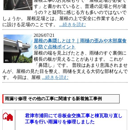
屋根工事のお見積もりで「屋根足場が必要で
す」と書かれていると、普通の足場と何が違
うの？と疑問に感じる方も多いのではないで
しょうか。 屋根足場とは、屋根の上で安全に作業するため
に設ける足場のことです。
...続きを読む
2026/07/21
屋根の鼻隠しとは？｜雨樋の歪みや木部腐食
を防ぐ点検ポイント
屋根の端を見上げたとき、雨樋のすぐ裏側に
横長の板が見えることがあります。 これが
「鼻隠し」です。 普段はあまり意識されませ
んが、屋根の見た目を整え、雨樋を支える大切な部材なんで
す。 今回は、屋根
...続きを読む
雨漏り修理 その他の工事に関連する新着施工事例
君津市浦田にて谷板金交換工事と棟瓦取り直し
工事を行い雨漏りを修理しました