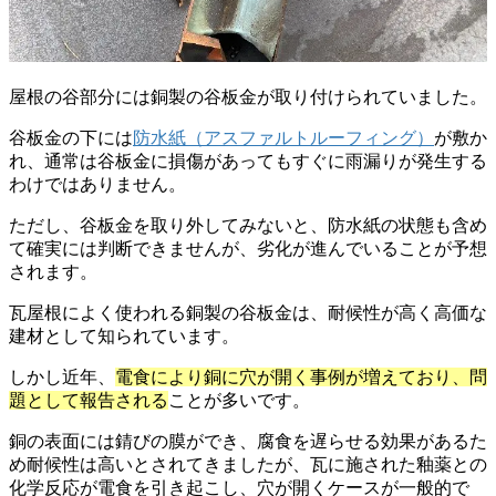
屋根の谷部分には銅製の谷板金が取り付けられていました。
谷板金の下には
防水紙（アスファルトルーフィング）
が敷か
れ、通常は谷板金に損傷があってもすぐに雨漏りが発生する
わけではありません。
ただし、谷板金を取り外してみないと、防水紙の状態も含め
て確実には判断できませんが、劣化が進んでいることが予想
されます。
瓦屋根によく使われる銅製の谷板金は、耐候性が高く高価な
建材として知られています。
しかし近年、
電食により銅に穴が開く事例が増えており、問
題として報告される
ことが多いです。
銅の表面には錆びの膜ができ、腐食を遅らせる効果があるた
め耐候性は高いとされてきましたが、瓦に施された釉薬との
化学反応が電食を引き起こし、穴が開くケースが一般的で