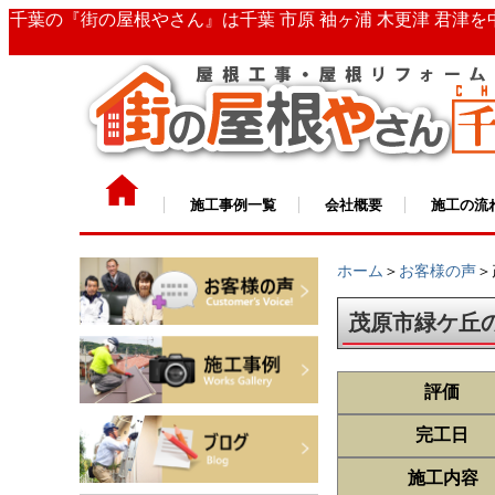
千葉の『街の屋根やさん』は千葉 市原 袖ヶ浦 木更津 君津
施工事例一覧
会社概要
施工の流
ホーム
＞
お客様の声
＞
茂原市緑ケ丘
評価
完工日
施工内容