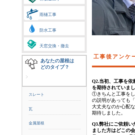
雨樋工事
防水工事
天窓交換・撤去
工事後アンケ
あなたの屋根は
どのタイプ？
Q2.当初、工事を
を期待されていま
①きちんと工事を
スレート
の説明があっても
大丈夫なのか心配
瓦
期待しました。
金属屋根
Q3.弊社にご依頼
ました方はどこの