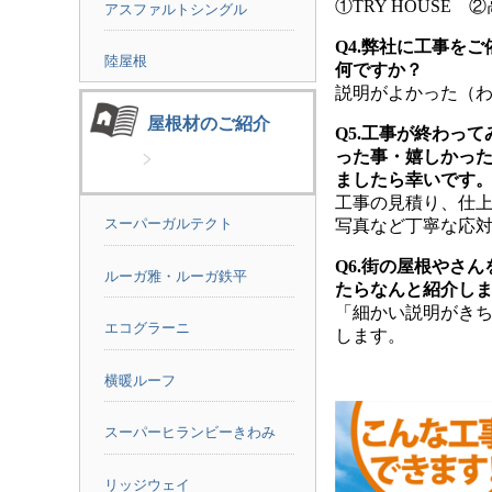
①TRY HOUSE 
アスファルトシングル
Q4.弊社に工事を
陸屋根
何ですか？
説明がよかった（
屋根材のご紹介
Q5.工事が終わっ
った事・嬉しかっ
ましたら幸いです
工事の見積り、仕
スーパーガルテクト
写真など丁寧な応
Q6.街の屋根やさ
ルーガ雅・ルーガ鉄平
たらなんと紹介し
「細かい説明がき
エコグラーニ
します。
横暖ルーフ
スーパーヒランビーきわみ
リッジウェイ