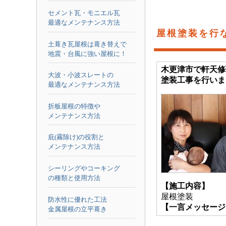
セメント瓦・モニエル瓦
最適なメンテナンス方法
屋根塗装を行
土葺き瓦屋根は葺き替えで
地震・台風に強い屋根に！
木更津市で軒天修
大波・小波スレートの
塗装工事を行いま
最適なメンテナンス方法
折板屋根の特徴や
メンテナンス方法
庇(霧除け)の役割と
メンテナンス方法
シーリングやコーキング
の種類と使用方法
【施工内容】
屋根塗装
防水性に優れた工法
【一言メッセージ
金属屋根の立平葺き