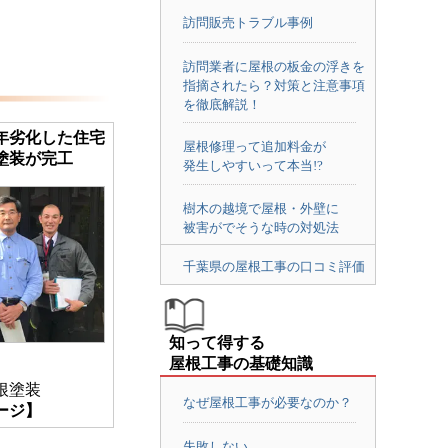
訪問販売トラブル事例
訪問業者に屋根の板金の浮きを
指摘されたら？対策と注意事項
を徹底解説！
年劣化した住宅
屋根修理って追加料金が
塗装が完工
発生しやすいって本当!?
樹木の越境で屋根・外壁に
被害がでそうな時の対処法
千葉県の屋根工事の口コミ評価
知って得する
屋根工事の基礎知識
根塗装
なぜ屋根工事が必要なのか？
ージ】
失敗しない