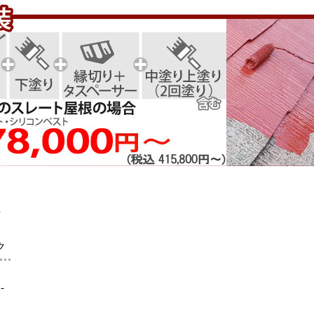
社
ク
-