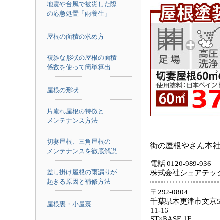
地震や台風で被災した際
の応急処置「雨養生」
屋根の面積の求め方
複雑な形状の屋根の面積
係数を使って簡単算出
屋根の形状
片流れ屋根の特徴と
メンテナンス方法
切妻屋根、三角屋根の
街の屋根やさん本
メンテナンスを徹底解説
電話 0120-989-936
差し掛け屋根の雨漏りが
株式会社シェアテッ
起きる原因と補修方法
〒292-0804
千葉県木更津市文京5
屋根裏・小屋裏
11-16
ST×BASE 1F