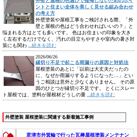
外壁と屋根の色選びで後悔しないためのポイ
ントと住まい全体を美しく見せる組み合わせ
の考え方
外壁塗装や屋根工事をご検討される際、「外
壁と屋根の色はどう合わせればいいの？」と
悩まれる方はとても多いです。 色はお住まいの印象を大き
く左右するだけでなく、汚れの目立ちやすさや室内の暑さ対
策にも関わ
...続きを読む
2026/06/26
縁切り不足で起こる雨漏りの原因と対処法
屋根塗装のあとに「以前は大丈夫だったの
に、なぜか雨漏りするようになった…」とい
うご相談は意外と少なくありません。 その原
因のひとつが縁切り不足です。 とくにスレー
ト屋根では、塗料が屋根材どうしの重
...続きを読む
外壁塗装 屋根塗装に関連する新着施工事例
君津市外箕輪で行った瓦棒屋根塗装メンテナン