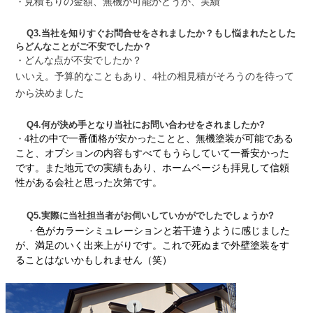
・
見積もりの金額、無機が可能かどうか、実績
Q3.当社を知りすぐお問合せをされましたか？もし悩まれたとした
らどんなことがご不安でしたか？
・
どんな点が不安でしたか？
いいえ。予算的なこともあり、4社の相見積がそろうのを待って
から決めました
Q4.何が決め手となり当社にお問い合わせをされましたか?
・
4社の中で一番価格が安かったことと、無機塗装が可能である
こと、オプションの内容もすべてもうらしていて一番安かった
です。また地元での実績もあり、ホームページも拝見して信頼
性がある会社と思った次第です。
Q5.実際に当社担当者がお伺いしていかがでしたでしょうか?
・
色がカラーシミュレーションと若干違うように感じました
が、満足のいく出来上がりです。これで死ぬまで外壁塗装をす
ることはないかもしれません（笑）