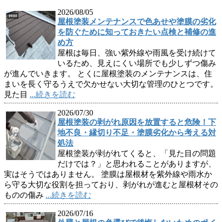
2026/08/05
屋根塗装メンテナンスで色あせや塗膜の劣化
を防ぐために知っておきたい点検と補修の進
め方
屋根は毎日、強い紫外線や雨風を受け続けて
いるため、見えにくい場所でも少しずつ傷み
が進んでいきます。 とくに屋根塗装のメンテナンスは、住
まいを長く守るうえで欠かせない大切な管理のひとつです。
見た目
...続きを読む
2026/07/30
屋根塗装の剥がれ原因を放置すると危険！下
地不良・縁切り不足・塗膜劣化から考える対
処法
屋根塗装が剥がれてくると、「見た目の問題
だけでは？」と思われることがありますが、
実はそうではありません。 塗膜は屋根材を紫外線や雨水か
ら守る大切な役割を担っており、剥がれが進むと屋根材その
ものの傷み
...続きを読む
2026/07/16