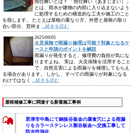
雨仕舞いとは？ 「雨仕舞い（あまじまい）」
とは、雨水が建物の内部に入り込まないよう
に処理するための構造的な工夫や施工のこと
を指します。 たとえば屋根の重なり方、外壁と屋根の取り
合い部分、窓枠ま
...続きを読む
2025/09/05
火災保険で雨漏り修理は可能？対象となるケ
ースと申請のポイントを解説
雨漏りが発生すると、修理費の負担が気にな
りますよね。 実は、火災保険を活用すること
で、自然災害による雨漏りを補償してもらえ
る場合があります。 しかし、すべての雨漏りが対象になる
わけではなく
...続きを読む
屋根補修工事に関連する新着施工事例
君津市中島にて銅板谷板金の腐食穴による雨漏
りをカラーステンレス製谷板金へ交換工事して
防水性強化