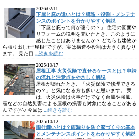
2026/02/11
下屋と庇の違いとは？構造・役割・メンテナ
ンスのポイントを分かりやすく解説
「下屋と庇って何が違うの？」 住宅の図面や
リフォームの説明を聞いたとき、このように
感じたことはありませんか？ どちらも建物か
ら張り出した“屋根”ですが、実は構造や役割は大きく異なり
ます。 見た目
...続きを読む
2025/10/17
屋根工事 火災保険で直せるケースとは？申請
の流れと注意点をやさしく解説
屋根が壊れたとき、「火災保険で修理できる
の？」と気になる方も多いと思います。 実
は、火災保険は火事だけでなく台風や強風、
雹などの自然災害による屋根の損害も対象になることがある
んです(^^♪ 今回は
...続きを読む
2025/10/12
雨仕舞いとは？雨漏りを防ぐ家づくりの基本
とメンテナンスポイントをわかりやすく解説