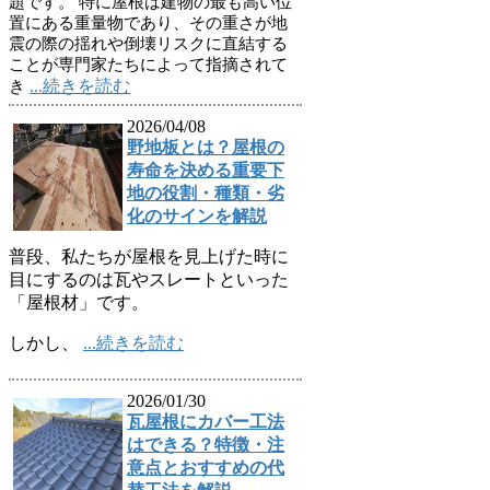
題です。 特に屋根は建物の最も高い位
置にある重量物であり、その重さが地
震の際の揺れや倒壊リスクに直結する
ことが専門家たちによって指摘されて
...続きを読む
き
2026/04/08
野地板とは？屋根の
寿命を決める重要下
地の役割・種類・劣
化のサインを解説
普段、私たちが屋根を見上げた時に
目にするのは瓦やスレートといった
「屋根材」です。
しかし、
...続きを読む
2026/01/30
瓦屋根にカバー工法
はできる？特徴・注
意点とおすすめの代