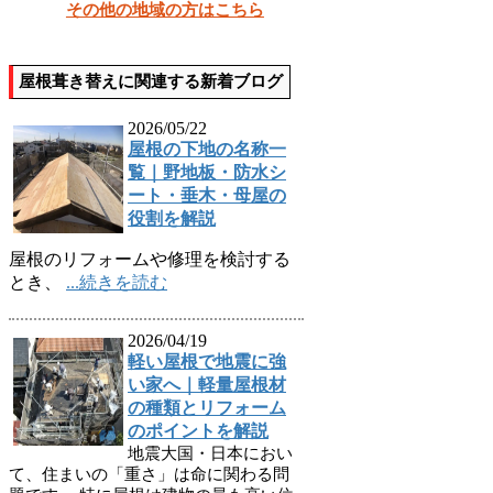
その他の地域の方はこちら
屋根葺き替えに関連する新着ブログ
2026/05/22
屋根の下地の名称一
覧｜野地板・防水シ
ート・垂木・母屋の
役割を解説
屋根のリフォームや修理を検討する
とき、
...続きを読む
2026/04/19
軽い屋根で地震に強
い家へ｜軽量屋根材
の種類とリフォーム
のポイントを解説
地震大国・日本におい
て、住まいの「重さ」は命に関わる問