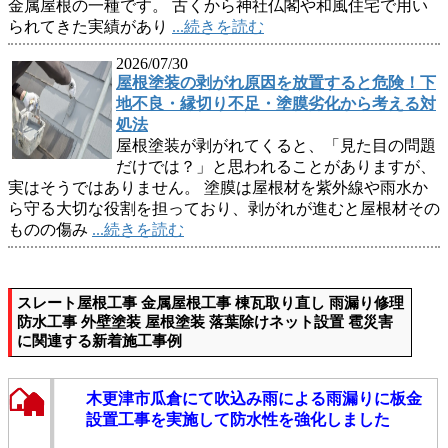
金属屋根の一種です。 古くから神社仏閣や和風住宅で用い
られてきた実績があり
...続きを読む
2026/07/30
屋根塗装の剥がれ原因を放置すると危険！下
地不良・縁切り不足・塗膜劣化から考える対
処法
屋根塗装が剥がれてくると、「見た目の問題
だけでは？」と思われることがありますが、
実はそうではありません。 塗膜は屋根材を紫外線や雨水か
ら守る大切な役割を担っており、剥がれが進むと屋根材その
ものの傷み
...続きを読む
スレート屋根工事 金属屋根工事 棟瓦取り直し 雨漏り修理
防水工事 外壁塗装 屋根塗装 落葉除けネット設置 雹災害
に関連する新着施工事例
木更津市瓜倉にて吹込み雨による雨漏りに板金
設置工事を実施して防水性を強化しました