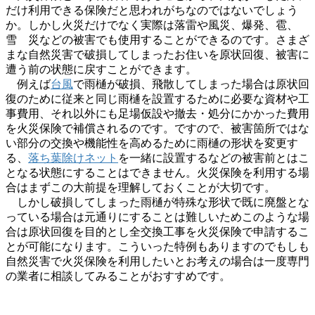
だけ利用できる保険だと思われがちなのではないでしょう
か。しかし火災だけでなく実際は落雷や風災、爆発、雹、
雪 災などの被害でも使用することができるのです。さまざ
まな自然災害で破損してしまったお住いを原状回復、被害に
遭う前の状態に戻すことができます。
例えば
台風
で雨樋が破損、飛散してしまった場合は原状回
復のために従来と同じ雨樋を設置するために必要な資材や工
事費用、それ以外にも足場仮設や撤去・処分にかかった費用
を火災保険で補償されるのです。ですので、被害箇所ではな
い部分の交換や機能性を高めるために雨樋の形状を変更す
る、
落ち葉除けネット
を一緒に設置するなどの被害前とはこ
となる状態にすることはできません。火災保険を利用する場
合はまずこの大前提を理解しておくことが大切です。
しかし破損してしまった雨樋が特殊な形状で既に廃盤とな
っている場合は元通りにすることは難しいためこのような場
合は原状回復を目的とし全交換工事を火災保険で申請するこ
とが可能になります。こういった特例もありますのでもしも
自然災害で火災保険を利用したいとお考えの場合は一度専門
の業者に相談してみることがおすすめです。