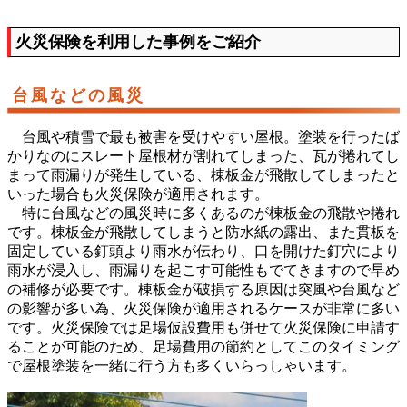
火災保険を利用した事例をご紹介
台風などの風災
台風や積雪で最も被害を受けやすい屋根。塗装を行ったば
かりなのにスレート屋根材が割れてしまった、瓦が捲れてし
まって雨漏りが発生している、棟板金が飛散してしまったと
いった場合も火災保険が適用されます。
特に台風などの風災時に多くあるのが棟板金の飛散や捲れ
です。棟板金が飛散してしまうと防水紙の露出、また貫板を
固定している釘頭より雨水が伝わり、口を開けた釘穴により
雨水が浸入し、雨漏りを起こす可能性もでてきますので早め
の補修が必要です。棟板金が破損する原因は突風や台風など
の影響が多い為、火災保険が適用されるケースが非常に多い
です。火災保険では足場仮設費用も併せて火災保険に申請す
ることが可能のため、足場費用の節約としてこのタイミング
で屋根塗装を一緒に行う方も多くいらっしゃいます。