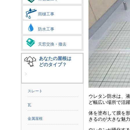
雨樋工事
防水工事
天窓交換・撤去
あなたの屋根は
どのタイプ？
スレート
ウレタン防水は、
ど幅広い場所で活
瓦
体を塗布して膜を
金属屋根
きるのが大きな魅力な
ウレタンが硬化す