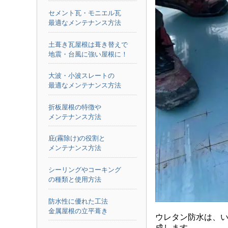
セメント瓦・モニエル瓦
最適なメンテナンス方法
土葺き瓦屋根は葺き替えで
地震・台風に強い屋根に！
大波・小波スレートの
最適なメンテナンス方法
折板屋根の特徴や
メンテナンス方法
庇(霧除け)の役割と
メンテナンス方法
シーリングやコーキング
の種類と使用方法
防水性に優れた工法
金属屋根の立平葺き
ウレタン防水は、
成します。