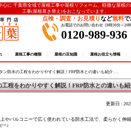
を中心に 千葉県全域で屋根工事や屋根リフォーム、軽微な屋根
工事(屋根葺き替え)をおこなっています。
点検・調査・お見積り
など
無料
で
お電話でのお問い合わせ［8時30分～20
0120-989-936
れ
屋根工事の種類
屋根の豆知識
屋根お役立ち情報
タン防水の工程をわかりやすく解説！FRP防水との違いも紹介.....
の工程をわかりやすく解説！FRP防水との違いも紹
更新日 : 20
屋上やバルコニーで広く使われている防水工法で、柔らかく伸
^^♪