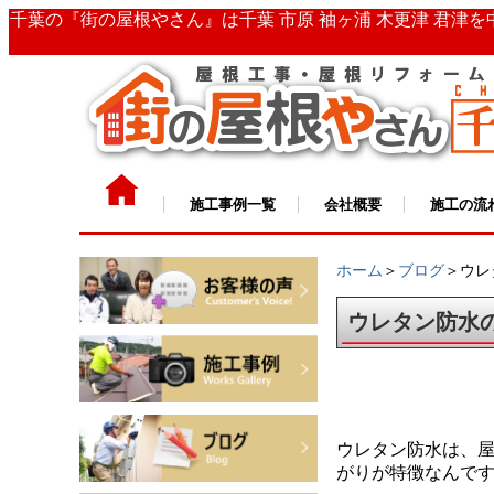
千葉の『街の屋根やさん』は千葉 市原 袖ヶ浦 木更津 君津
施工事例一覧
会社概要
施工の流
ホーム
＞
ブログ
＞ウレ
ウレタン防水
ウレタン防水は、
がりが特徴なんです(