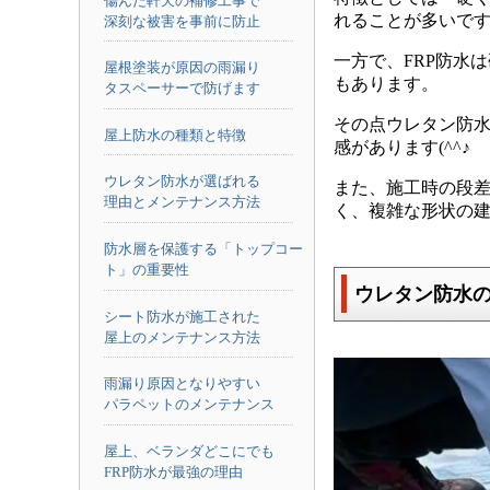
傷んだ軒天の補修工事で
れることが多いで
深刻な被害を事前に防止
一方で、FRP防水
屋根塗装が原因の雨漏り
もあります。
タスペーサーで防げます
その点ウレタン防水
屋上防水の種類と特徴
感があります(^^♪
ウレタン防水が選ばれる
また、施工時の段差
理由とメンテナンス方法
く、複雑な形状の
防水層を保護する「トップコー
ト」の重要性
ウレタン防水
シート防水が施工された
屋上のメンテナンス方法
雨漏り原因となりやすい
パラペットのメンテナンス
屋上、ベランダどこにでも
FRP防水が最強の理由