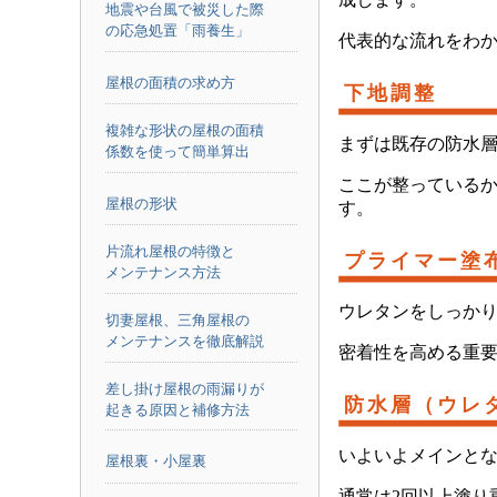
地震や台風で被災した際
の応急処置「雨養生」
代表的な流れをわかり
屋根の面積の求め方
下地調整
複雑な形状の屋根の面積
まずは既存の防水
係数を使って簡単算出
ここが整っている
屋根の形状
す。
片流れ屋根の特徴と
プライマー塗
メンテナンス方法
ウレタンをしっか
切妻屋根、三角屋根の
メンテナンスを徹底解説
密着性を高める重
差し掛け屋根の雨漏りが
防水層（ウレ
起きる原因と補修方法
いよいよメインと
屋根裏・小屋裏
通常は2回以上塗り