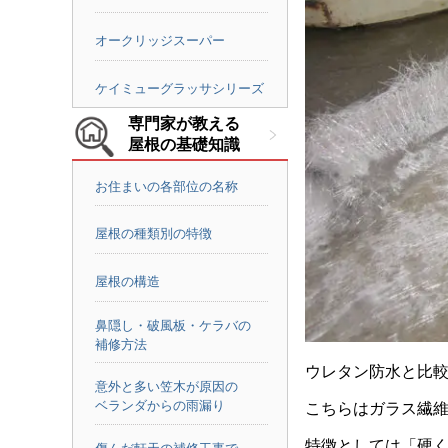
オークリッジスーパー
ケイミューグラッサシリーズ
専門家が教える
屋根の基礎知識
お住まいの各部位の名称
屋根の種類別の特徴
屋根の構造
鼻隠し・破風板・ケラバの
補修方法
ウレタン防水と比較
意外と多い笠木が原因の
ベランダからの雨漏り
こちらはガラス繊
特徴としては「硬