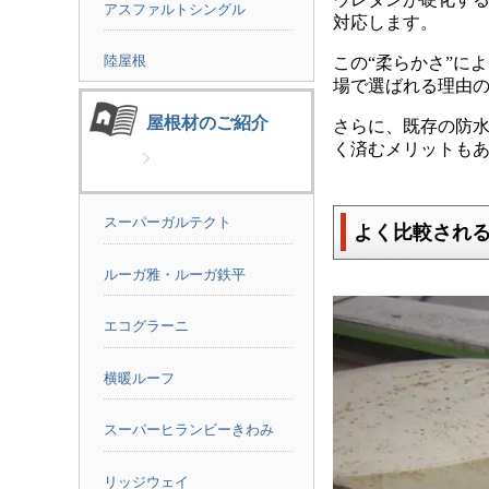
アスファルトシングル
対応します。
陸屋根
この“柔らかさ”に
場で選ばれる理由
屋根材のご紹介
さらに、既存の防
く済むメリットも
スーパーガルテクト
よく比較される
ルーガ雅・ルーガ鉄平
エコグラーニ
横暖ルーフ
スーパーヒランビーきわみ
リッジウェイ