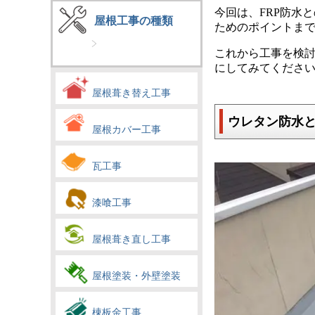
今回は、FRP防水
屋根工事の種類
ためのポイントま
これから工事を検
にしてみてくださいね(
屋根葺き替え工事
ウレタン防水
屋根カバー工事
瓦工事
漆喰工事
屋根葺き直し工事
屋根塗装・外壁塗装
棟板金工事