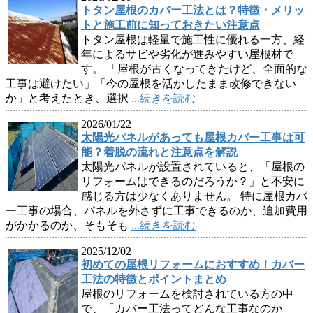
トタン屋根のカバー工法とは？特徴・メリッ
トと施工前に知っておきたい注意点
トタン屋根は軽量で施工性に優れる一方、経
年によるサビや劣化が進みやすい屋根材で
す。 「屋根が古くなってきたけど、全面的な
工事は避けたい」「今の屋根を活かしたまま改修できない
か」と考えたとき、選択
...続きを読む
2026/01/22
太陽光パネルがあっても屋根カバー工事は可
能？着脱の流れと注意点を解説
太陽光パネルが設置されていると、「屋根の
リフォームはできるのだろうか？」と不安に
感じる方は少なくありません。 特に屋根カバ
ー工事の場合、パネルを外さずに工事できるのか、追加費用
がかかるのか、そもそも
...続きを読む
2025/12/02
初めての屋根リフォームにおすすめ！カバー
工法の特徴とポイントまとめ
屋根のリフォームを検討されている方の中
で、「カバー工法ってどんな工事なのか