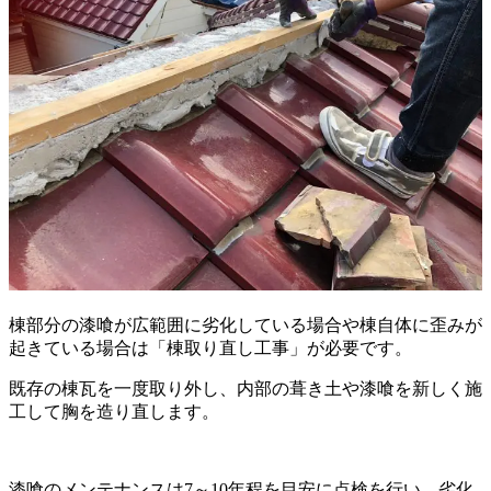
棟部分の漆喰が広範囲に劣化している場合や棟自体に歪みが
起きている場合は「棟取り直し工事」が必要です。
既存の棟瓦を一度取り外し、内部の葺き土や漆喰を新しく施
工して胸を造り直します。
漆喰のメンテナンスは7～10年程を目安に点検を行い、劣化