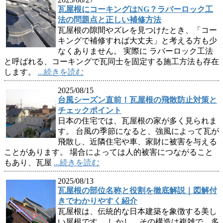
瓦屋根にコーキングはNG？ラバーロック工
法の問題点と正しい補修方法
瓦屋根の隙間やズレを見つけたとき、「コー
キングで補修すれば大丈夫」と考える方も少
なくありません。 実際に ラバーロック工法
と呼ばれる、コーキングで瓦同士を固定する施工方法も存在
します。
...続きを読む
2025/08/15
台風シーズン直前！瓦屋根の飛散防止対策と
チェックポイント
日本の住宅では、瓦屋根の家が多く見られま
す。 台風の季節になると、強風によって瓦が
飛散し、近隣住宅や車、家財に被害を与える
ことがあります。 場合によっては人的被害につながること
もあり、瓦屋
...続きを読む
2025/08/13
瓦屋根の部位名称と役割を徹底解説｜図解付
きでわかりやすく紹介
瓦屋根は、伝統的な日本建築を象徴する美し
い屋根です。 しかし、その構造は複雑で、多