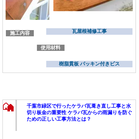
瓦屋根補修工事
施工内容
使用材料
樹脂貫板 パッキン付きビス
千葉市緑区で行ったケラバ瓦葺き直し工事と水
切り板金の重要性 ケラバ瓦からの雨漏りを防ぐ
ための正しい工事方法とは？